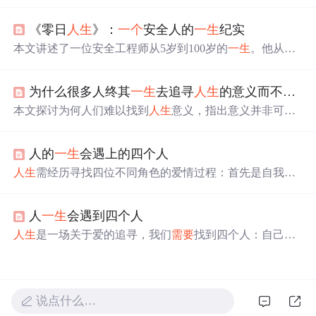
介绍了
人生
坐标是2×2矩阵，童年时无意识选择并影响
一生
。详细解读了四种
人生
坐标的特点、行为表现及现实意
《零日
人生
》：
一个
安全人的
一生
纪实
义，还给出改变
人生
坐标的方法，如觉察默认坐标、挑战
旧信念等。
本文讲述了一位安全工程师从5岁到100岁的
一生
。他从小
对电子设备充满好奇，大学加入CTF战队，后成为红队安
全顾问、决策防线编织者等。他为数据安全贡献
一生
，虽
为什么很多人终其
一生
去追寻
人生
的意义而不可得？
面临身体问题和时代更迭，但始终坚守，最终离世，留下
未完成的遗憾。
本文探讨为何人们难以找到
人生
意义，指出意义并非可寻
找的目标，而是投入生活的副产品。意义具有流动性，植
根于具体行动与关系之中，现代性带来的选择过剩与对绝
人的
一生
会遇上的四个人
对意义的执念加剧了迷失。真正的出路在于从追寻转向创
造，在具体实践中构建属于自己的小叙事。
人生
需经历寻找四位不同角色的爱情过程：首先是自我认
知，接着是最爱的人教会我们如何去爱，然后是最爱你的
人让你感受被爱，最后是陪伴
一生
的人。这四者往往并非
人
一生
会遇到四个人
同一人。
人生
是一场关于爱的追寻，我们
需要
找到四个人：自己、
最爱的人、最爱你的人以及共度
一生
的人。经历爱与被
爱，才能懂得如何去爱。
说点什么…