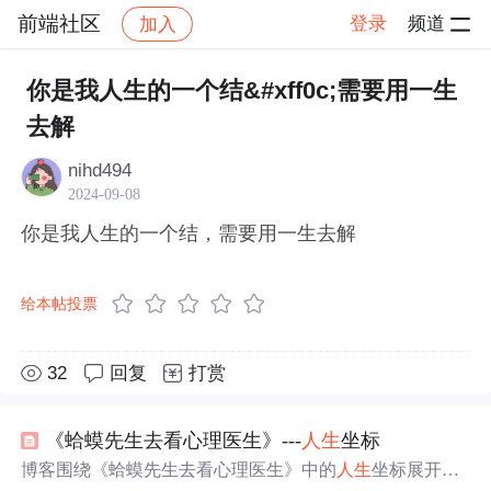
前端社区
登录
频道
加入
帖子详情
社区
前端社区
感慨
你是我人生的一个结&#xff0c;需要用一生
去解
nihd494
2024-09-08
你是我人生的一个结，需要用一生去解
给本帖投票
32
回复
打赏
《蛤蟆先生去看心理医生》---
人生
坐标
博客围绕《蛤蟆先生去看心理医生》中的
人生
坐标展开。