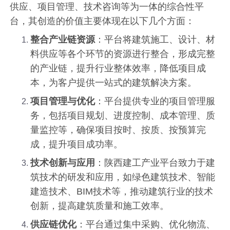
供应、项目管理、技术咨询等为一体的综合性平
台，其创造的价值主要体现在以下几个方面：
整合产业链资源
：平台将建筑施工、设计、材
料供应等各个环节的资源进行整合，形成完整
的产业链，提升行业整体效率，降低项目成
本，为客户提供一站式的建筑解决方案。
项目管理与优化
：平台提供专业的项目管理服
务，包括项目规划、进度控制、成本管理、质
量监控等，确保项目按时、按质、按预算完
成，提升项目成功率。
技术创新与应用
：陕西建工产业平台致力于建
筑技术的研发和应用，如绿色建筑技术、智能
建造技术、BIM技术等，推动建筑行业的技术
创新，提高建筑质量和施工效率。
供应链优化
：平台通过集中采购、优化物流、