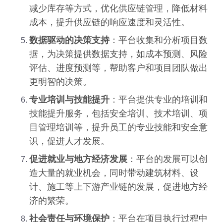
减少库存等方式，优化供应链管理，降低材料
成本，提升供应链的响应速度和灵活性。
数据驱动的决策支持
：平台收集和分析项目数
据，为决策提供数据支持，如成本预测、风险
评估、进度预测等，帮助客户和项目团队做出
更明智的决策。
专业培训与技能提升
：平台提供专业的培训和
技能提升服务，包括安全培训、技术培训、项
目管理培训等，提升员工的专业技能和安全意
识，促进人才发展。
促进就业与地方经济发展
：平台的发展可以创
造大量的就业机会，同时带动建筑材料、设
计、施工等上下游产业链的发展，促进地方经
济的繁荣。
社会责任与环境保护
：平台在项目执行过程中