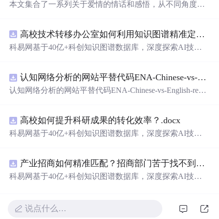
本文集合了一系列关于爱情的情话和感悟，从不同角度探
讨了恋爱中的甜蜜与苦涩，适合正在经历或即将经历爱情
的人们阅读。
高校技术转移办公室如何利用知识图谱精准定位产业需求与技术适配点？.docx
科易网基于40亿+科创知识图谱数据库，深度探索AI技术
在技术转移、成果转化、技术经纪、知识产权、产业创
新、科技招商等垂直领域的多样化应用场景，研究科技创
认知网络分析的网站平替代码ENA-Chinese-vs-English-reproducible.zip
新领域的AI+数智化解决方案，推动科技创新与产业创新
智能化发展。
认知网络分析的网站平替代码ENA-Chinese-vs-English-repro
ducible.zip
高校如何提升科研成果的转化效率？.docx
科易网基于40亿+科创知识图谱数据库，深度探索AI技术
在技术转移、成果转化、技术经纪、知识产权、产业创
新、科技招商等垂直领域的多样化应用场景，研究科技创
产业招商如何精准匹配？招商部门苦于找不到符合产业链补链强链方向的目标企业怎么办？.docx
新领域的AI+数智化解决方案，推动科技创新与产业创新
智能化发展。
科易网基于40亿+科创知识图谱数据库，深度探索AI技术
在技术转移、成果转化、技术经纪、知识产权、产业创
新、科技招商等垂直领域的多样化应用场景，研究科技创
新领域的AI+数智化解决方案，推动科技创新与产业创新
说点什么…
智能化发展。