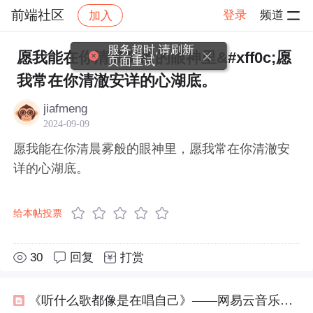
前端社区
登录
频道
加入
帖子详情
社区
前端社区
感慨
服务超时,请刷新
愿我能在你清晨雾般的眼神里&#xff0c;愿
页面重试
我常在你清澈安详的心湖底。
jiafmeng
2024-09-09
愿我能在你清晨雾般的眼神里，愿我常在你清澈安
详的心湖底。
给本帖投票
30
回复
打赏
《听什么歌都像是在唱自己》——网易云音乐那些热评