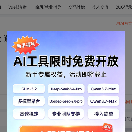
N
Vue技能树
简历/就业指导
立码吐槽
技术交流
BUG记
用AI写
才遇见了你
转发到动态
举报
写回
切换为时间