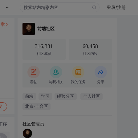
...
录
登录/注册
文章
前端社区
316,331
60,458
社区成员
社区内容
发帖
与我相关
我的任务
分享
前端
学习
经验分享
个人社区
复
北京·丰台区
社区管理员
正序