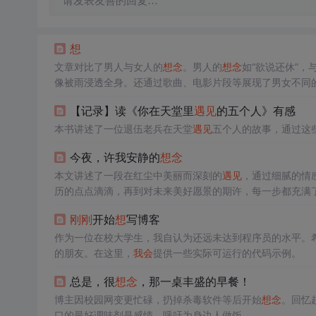
请发表友善的回复…
想
文章对比了男人与女人的
想
念
。男人的
想
念
如“欲说还休”
像被雨浸透全身。还通过歌曲、电影片段等展现了男女不同
【记录】读《你在天堂里
遇见
的五个人》有感
本书讲述了一位退伍老兵在天堂
遇见
五个人的故事，通过这
今夜，许我安静的
想
念
本文讲述了一段在红尘中美丽而深刻的
遇见
，通过细腻的情
历的点点滴滴，再到对未来美好愿景的期许，每一步都充满
刚刚
开始
想
写博客
作为一位在校大学生，我自认为还远未达到程序员的水平。
的朋友。在这里，
我会
提供一些实际可运行的代码示例。
总是，很
想
念
，那一桌丰盛的早餐！
博主因校园网变更忙碌，扔掉杀毒软件等后开始
想
念
。回忆
口的最好调味剂是感情，呼吁为身边人做饭。