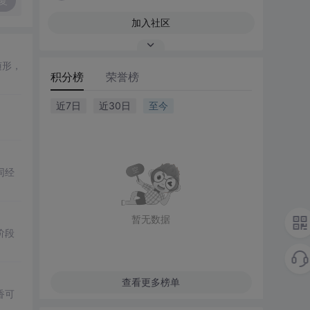
复
加入社区
随形，
积分榜
荣誉榜
近7日
近30日
至今
同经
暂无数据
阶段
查看更多榜单
香可