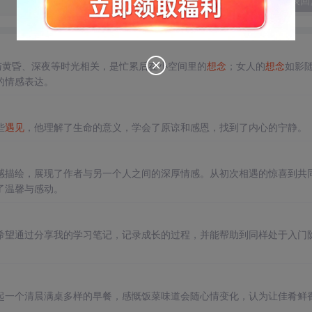
发表回
，与黄昏、深夜等时光相关，是忙累后在小空间里的
想
念
；女人的
想
念
如影
的情感表达。
些
遇见
，他理解了生命的意义，学会了原谅和感恩，找到了内心的宁静。
感描绘，展现了作者与另一个人之间的深厚情感。从初次相遇的惊喜到共
了温馨与感动。
希望通过分享我的学习笔记，记录成长的过程，并能帮助到同样处于入门
起一个清晨满桌多样的早餐，感慨饭菜味道会随心情变化，认为让佳肴鲜