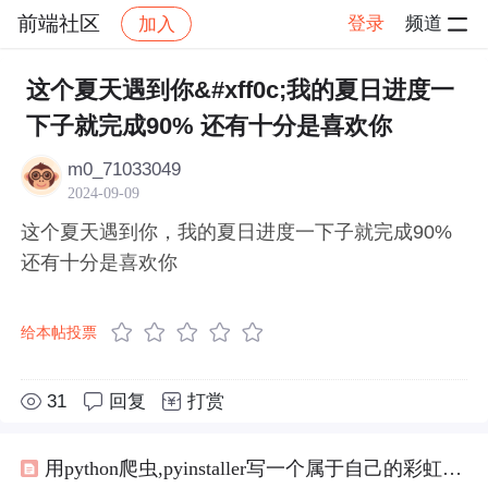
前端社区
登录
频道
加入
帖子详情
社区
前端社区
感慨
这个夏天遇到你&#xff0c;我的夏日进度一
下子就完成90% 还有十分是喜欢你
m0_71033049
2024-09-09
这个夏天遇到你，我的夏日进度一下子就完成90%
还有十分是喜欢你
给本帖投票
31
回复
打赏
用python爬虫,pyinstaller写一个属于自己的彩虹屁生成器！（链接在文末自取）