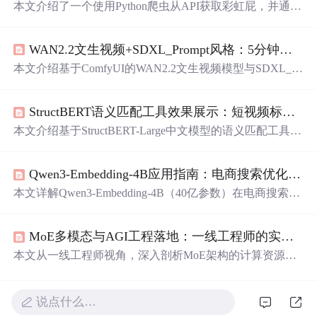
本文介绍了一个使用Python爬虫从API获取彩虹屁，并通过
tkinter模块创建GUI的彩虹屁生成器。该程序经pyinstaller打
包后，可在无Python环境下运行。
WAN2.2文生视频+SDXL_Prompt风格：5分钟快速上手中文提示词视频生成
本文介绍基于ComfyUI的WAN2.2文生视频模型与SDXL_Pr
ompt风格镜像，实现5分钟内使用中文提示词生成高质量短
视频。涵盖环境一键启动、中文提示词四要素构建、视频
StructBERT语义匹配工具效果展示：短视频标题与文案语义相关性分析
尺寸与时长优化、6种预设风格应用，以及Motion Smoot
h、Seed锁定、主体权重增强三大零代码优化方法，全部操
本文介绍基于StructBERT-Large中文模型的语义匹配工具，
作可视化点选
完成
，无需编程或参数调试。
聚焦短视频场景下的标题与文案语义相关性分析。工具支
持本地化、GPU加速推理，具备精准语义理解、上下文感
Qwen3-Embedding-4B应用指南：电商搜索优化实战案例
知及复杂句式处理能力，可量化输出相似度并可视化分级
（高/中/低匹配）。适用于内容质量管控、创作辅助与批量
本文详解Qwen3-Embedding-4B（40亿参数）在电商搜索优
审核等NLP落地任务。
化中的落地实践，涵盖零代码镜像开箱、同义词匹配、场
景化查询理解、品类认知对齐等核心能力。通过真实案例
MoE多模态与AGI工程落地：一线工程师的实战复盘
验证其在解决‘充电宝/移动电源’‘送长辈/血压计’‘防晒衣/冰
丝衬衫’等语义鸿沟问题上的有效性，并揭示32768维向量
本文从一线工程师视角，深入剖析MoE架构的计算资源精
空间中余弦相似度的可解释性逻辑。重点介绍低侵入式接
算本质、动态路由三大工程暗礁及垂直领域专家定义创
入方案：运营辅助决策、前端语义增强及专属知识图谱构
新；解析多模态模型在模态对齐、权重调度与可信溯源上
建。
的真实挑战；将AGI解构为可测量的能力指标集，并提出
说点什么…
分层强化学习、认知熔断等落地方案。内容聚焦部署延