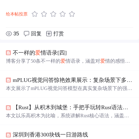
给本帖投票
35
回复
打赏
不一样的
爱
情语录[四]
博客分享了50条不一样的
爱
情语录，涵盖对
爱
情的感悟、
相处之道、理想
爱
情模样等内容，如真
爱
是给予而非索
取，好的
爱
情能让人觉得人间
值得
，还提及选择
爱
情应注
mPLUG视觉问答惊艳效果展示：复杂场景下多物体计数与属性识别
重合适等观点。
本文展示了mPLUG视觉问答模型在真实复杂场景下的强大
能力，包括多物体精准计数、细粒度属性识别（颜色、品
牌、材质、年龄、性别等）、空间关系理解及状态判断。
【Rust】从积木到城堡：手把手玩转Rust语法（万字详解）
模型基于COCO深度优化，在超市冷柜、城市
路口
、家庭
合影、工业图纸等六类高难度测试
中
表现稳健。其优势在
本文以乐高积木为比喻，系统讲解Rust核心语法，涵盖变
于本地化部署、端到端推理、零文件IO、RGBA兼容修
量、控制流、函数、所有权、结构体、枚举、错误处理、
复，适用于内容审核、教育研究、工业质检与无障碍支持
泛型、特质、生命周期及模块系统，并结合猜数字游戏实
等需高精度图像理解的垂直场景。
深圳到香港300块钱一日游路线
战巩固知识。突出Rust内存安全机制与类型系统优势，帮