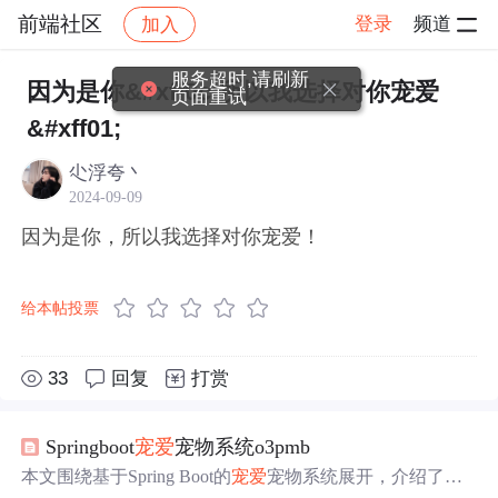
前端社区
登录
频道
加入
帖子详情
社区
前端社区
感慨
服务超时,请刷新
因为是你&#xff0c;所以我选择对你宠爱
页面重试
&#xff01;
尐浮夸丶
2024-09-09
因为是你，所以我选择对你宠爱！
给本帖投票
33
回复
打赏
Springboot
宠爱
宠物系统o3pmb
本文围绕基于Spring Boot的
宠爱
宠物系统展开，介绍了系