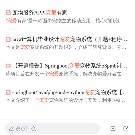
统开发的背景、意义和目的，阐述了会员管理、商品分类
等系统功能，说明了采用系统开发方法，结合Spring Boo
宠物服务APP-
宠爱
有家
t、MySQL、Vue.js等技术实现前后端分离的研究方案，还
提及了预期成果和开发流程。
‘
宠爱
有家’是一款面向宠物主的移动应用，核心功能包括
宠物信息查询、在线领养申请和专业寄养预约。通过结构
化数据展示宠物品种、年龄、健康记录等关键信息，支持
java计算机毕业设计
宠爱
宠物系统（开题+程序+论文）
搜索与匹配算法提升领养效率；寄养模块对接认证寄养
方，保障服务安全可控。系统采用模块化架构，涵盖首
本文是
宠爱
宠物系统的开题报告，介绍了研究背景、意
页、论坛、商品、订单及个人中心等标准化移动端功能模
义、目的和内容，包括会员管理、商品分类等功能。还给
块，依托移动互联网实现宠物服务数字化、流程透明化与
出进度安排，阐述系统部署环境，涉及MySQL、Eclipse
操作便捷化。
【开题报告】Springboot
宠爱
宠物系统o3pmb计算机毕业设计
等，说明了开发技术，如前端的HTML、Vue.js，后端的Ja
va、Spring等，以及开发流程。
该项目旨在开发一个
宠爱
宠物系统，解决宠物爱好者在
选
择
商品时的信息不对称问题。系统包括会员管理、商品分
类和个性化推荐等功能，采用Java技术开发，提供源码和
springboot/java/php/node/python
宠爱
宠物系统【计算机毕设】
数据库参考。预计在2023年完成从需求分析到上线部署的
全部过程。,
本文介绍了一个
宠爱
宠物系统的设计与开发，利用Java、S
pringBoot、Vue.js等技术构建，旨在通过科技提升宠物生活
质量，帮助宠物主人更便捷地照顾宠物。系统包括前端用
户界面、后端服务、数据库管理及部署环境配置。,
说点什么…