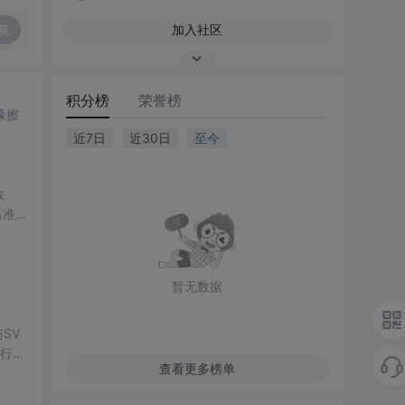
复
加入社区
积分榜
荣誉榜
缘擦
近7日
近30日
至今
数
出准确
常方
暂无数据
SV
行np
查看更多榜单
项目