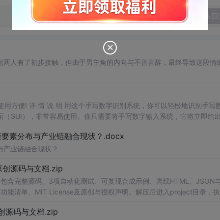
发表回
然两人有了初步接触，但由于男主角的内向与不善言辞，最终导致这段情
，使用方便! 详 情 说 明 用这个手写数字识别系统，你可以轻松地识别手写
（GUI），非常容易使用。你只需要将手写数字输入系统，它将立即给
、工作还是日常生活，都能为你提供快速和准确的识别服务。它是一个非
素分布与产业链融合现状？.docx
与产业链融合现状？
.0-原创源码与文档.zip
包含完整源码、3项自动化测试、可复现合成示例、离线HTML、JSON与
能清单、MIT License及原创与授权声明。解压后进入project目录，执
告，也可通过本地静态服务器打开网页。运行时零第三方依赖，不包含热点产品或开源
.0-原创源码与文档.zip
。适合前端开发、AI应用工程、测试审计和课程实践。