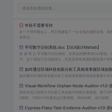
请发表友善的回复…
年轻不需要等待
在一个同学聚会上，男主角邂逅了一位令他
心动
的女孩。虽
肩而过。
手写数字识别系统.doc【GUI设计Matlab】
资 源 简 介 手写数字识别系统，非常好的啊!带有GUI界面
字。这个系统不仅功能强大，而且还带有直观的图形用户界面
的识别结果。这个系统可以在各种场景中使用，无论是学校
如何通过区域科技创新分析工具精准掌握区域创新要
便和实用的工具，你一定会喜欢它的！
如何通过区域科技创新分析工具精准掌握区域创新要素分布
Visual-Workflow-Orphan-Node-Auditor-v1
原创本地工程审计与分析工具合集中的独立资源包。每个ZIP
G报告、1080×720真实运行效果图、README、运行说明、功
m test验证算法，执行npm run report生成报
Cypress-Flaky-Test-Evidence-Auditor-v1
源码、Logo、官方截图、论文、生产日志或其他受限素材