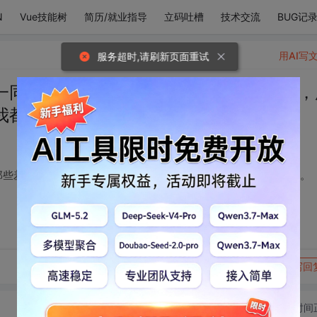
N
Vue技能树
简历/就业指导
立码吐槽
技术交流
BUG记
用AI写
服务超时,请刷新页面重试
一同看的所有风景，那些羞涩的，心动的，
我都爱。
那些羞涩的，心动的，所有提问与回答，所有瞬间里的你，我都爱。
转发到动态
举报
写回
切换为时间