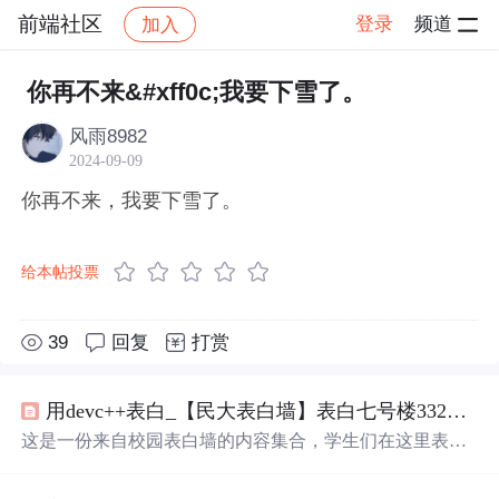
前端社区
登录
频道
加入
帖子详情
社区
前端社区
感慨
你再不来&#xff0c;我要下雪了。
风雨8982
2024-09-09
你再不来，我要下雪了。
给本帖投票
39
回复
打赏
用devc++表白_【民大表白墙】表白七号楼332进门右面下铺哥哥的第四天。你
这是一份来自校园表白墙的内容集合，学生们在这里表达
对同学的情感、分享日常生活点滴，包括图书馆偶遇、寻
找伴侣、日常趣事等。