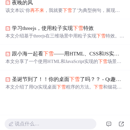
夜晚的风
该文本以‘你
再不来
，我就要
下雪
了’为典型例句，展现文
学语言中时间压力与情感张力的诗意转化，体现拟人化、
通感及临界状态隐喻等修辞机制，在自然现象与心理状态
学习threejs，使用粒子实现
下雪
特效
间构建语义映射，属于数字人文与计算语言学交叉分析中
的文本情感建模基础案例。
本文介绍基于threejs在三维场景中用粒子实现
下雪
特效。先
讲解了THREE.Points及THREE.PointsMaterial点云材质相关
知识，包括创建方法和属性。接着阐述实现
下雪
特效的思
跟小海一起看
下雪
——用HTML、CSS和JS实现简单的
路，如初始化渲染器、场景、相机、光源等，还给出了代
码样例。
本文分享了一个使用HTML和JavaScript实现的
下雪
场景De
mo，作者提供了完整的代码和在线预览链接。通过设置雪
花图片、尺寸、位置和动画效果，模拟了真实的
下雪
过
圣诞节到了！！你的桌面
下雪
了吗？？ - Qt趣味开发之让你的桌面
程。读者可以在评论区互动，还有机会赢取书籍奖品。
本文介绍了用Qt实现桌面
下雪
程序的方法。
下雪
和烟花效
果用QML实现，
下雪
效果使用QML粒子，通过C++代码控
制
下雪
状态和速度。还介绍了托盘功能，用QSystemTrayIc
on实现，以及窗口透明的实现代码，同时提供了完整代码
和可执行程序的下载链接。
说点什么…