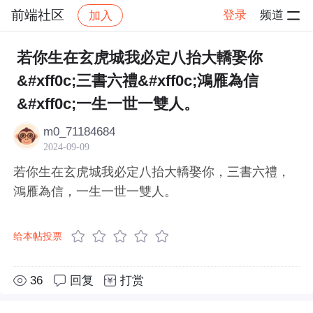
前端社区
登录
频道
加入
帖子详情
社区
前端社区
感慨
若你生在玄虎城我必定八抬大轎娶你
&#xff0c;三書六禮&#xff0c;鴻雁為信
&#xff0c;一生一世一雙人。
m0_71184684
2024-09-09
若你生在玄虎城我必定八抬大轎娶你，三書六禮，
鴻雁為信，一生一世一雙人。
给本帖投票
36
回复
打赏