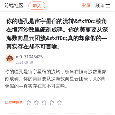
前端社区
登录
频道
加入
帖子详情
社区
前端社区
感慨
你的瞳孔是宙宇星宿的流转&#xff0c;棱角
在恒河沙数里篆刻成碑。你的美丽要从深
海数向星云团簇&#xff0c;真的却像假的—
真实存在却不可言喻。
m0_71043425
2024-09-10
你的瞳孔是宙宇星宿的流转，棱角在恒河沙数里篆
刻成碑。你的美丽要从深海数向星云团簇，真的却
像假的—真实存在却不可言喻。
给本帖投票