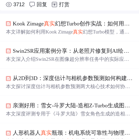
3712
回复
打赏
Kook Zimage
真实
幻想Turbo创作实战：如何用简单提示词生成电影级奇幻人像
本文详解如何利用Kook Zimage
真实
幻想Turbo模型，通过
四层结构化提示词工程（主体特征、外观细节、光影氛
围、画质风格）与精准负面提示词，结合采样步数和CFG
Swin2SR应用案例分享：从老照片修复到AI绘图后期，
Scale参数优化，稳定生成兼具
真实
肌肤质感与奇幻元素的
电影级人像。重点突出AI图像生成中的提示词设计逻辑、
本文深入介绍Swin2SR在图像超分辨率任务中的实际应
材质/光影描述技巧及风格排异性控制。
用，涵盖老照片修复、AI绘图后期增强及日常糊图抢救三
大高频场景。重点解析其基于Swin Transformer的AI重建机
从2D到3D：深度估计与相机参数预测如何构建
真实
制，区别于传统插值放大；强调其在JPG压缩伪影抑制、A
I生成噪声修复和老旧图像退化复原方面的针对性优势，并
本文探讨深度估计与相机参数预测两大核心技术如何协同
说明智能显存保护、3–10秒快速推理与细节精准重构等工
实现从2D图像到
真实
感3D场景的重建。重点涵盖相对/绝
程化特性。
对深度建模、尺度校准方法、相机内参（焦距、主点）与
亲测好用：雪女-斗罗大陆-造相Z-Turbo生成图片质量分享，细节拉满
外参（位姿）预测原理，并介绍MoGe、Metric3D v2、Wild
Camera及PerspectiveFields等主流模型的实际性能表现。内
本文深度评测专用于《斗罗大陆》雪女角色生成的造相Z-T
容聚焦于算法落地的关键环节，包括数据预处理、几何约
urbo AI模型。该模型基于Xinference+Gradio部署，具备极
束损失设计，以及在电商3D展示和智能安防等领域的量化
简安装、高角色还原度、卓越细节刻画能力（如
瞳孔
雪花
效果验证。
人形机器人
真实
瓶颈：机电系统可靠性与物理世界适配
倒影、发梢冰晶、肌肤冷白光泽等）及良好复杂提示词理