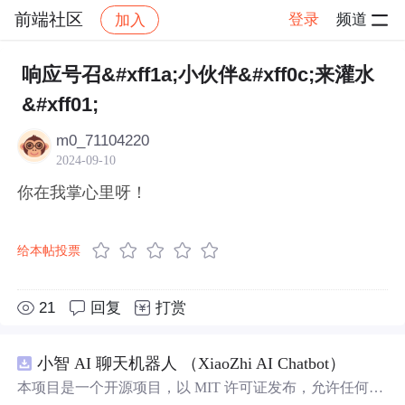
前端社区
登录
频道
加入
帖子详情
社区
前端社区
感慨
响应号召&#xff1a;小伙伴&#xff0c;来灌水
&#xff01;
m0_71104220
2024-09-10
你在我掌心里呀！
给本帖投票
21
回复
打赏
小智 AI 聊天机器人 （XiaoZhi AI Chatbot）
本项目是一个开源项目，以 MIT 许可证发布，允许任何人