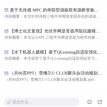
免费使用，并可以用于商业用途。 我们希望通过这个项
目，能够帮助更多人入门 AI 硬件开发，了解如何将当下飞
基于无传感 MPC 的串联型谐振双有源桥变换器动态性能优化（Simulink仿真实现）
速发展的大语言模型应用到实际的硬件设备中。无论你是
对 AI 感兴趣的学生，还是想要探索新技术的开发者，都可
内容概要：本文针对传统三电平并网逆变器存在的谐波含
以通过这个项目获得宝贵的学习经验。
量高、电网不平衡工况适应性差及动态响应滞后等问题，
提出了一种基于有源中点箝位（ANPC）三电平逆变器的
【博士论文复现】光伏并网逆变器序阻抗建模、扫频辨识与弱电网交互稳定性分析【阻抗建模、验证扫频法】（Matlab代码、Simulink仿真实现）
高性能并网控制策略。该策略融合了双极性倍频脉宽调制
（DPWMA）、正负序分离锁相技术和电网电压前馈控
内容概要：本文以ANPC三电平并网逆变器为研究对象，
制，构建了“精准同步-扰动补偿-优质调制”的一体化控制体
提出了一种融合双极性倍频脉宽调制（DPWMA）、正负
系。通过Simulink搭建仿真模型，在稳态对称、电网不平衡
序分离锁相与电网电压前馈控制的高性能并网控制策略。
及动态扰动等多种工况下进行验证，结果表明该复合控制
【水下机器人建模】基于QLearning自适应强化学习PID控制器在AUV中的应用研究（Matlab代码实现）
通过对ANPC拓扑结构的分析，阐明其在开关损耗均衡、
策略能显著降低并网电流谐波，提升锁相精度，有效抑制
中点电位稳定和低输出谐波方面的硬件优势，为高质量并
内容概要：本文研究了基于Q-Learning自适应强化学习的PI
功率波动，并大幅缩短系统动态调节时间，增强了逆变器
网奠定基础。在此基础上，DPWMA调制策略有效提升输
D控制器在自主水下航行器（AUV）运动控制中的应用，
在复杂电网环境下的稳定性与适应性。; 适合人群：从事电
出波形的等效开关频率，显著降低谐波含量；正负序分离
旨在提升水下机器人在复杂、非线性及动态变化海洋环境
力电子、新能源并网、智能电网等相关领域的科研人员及
锁相技术可精准提取电网正序分量，克服电网不平衡导致
（共86页PPT）雪佛兰U·CLUB聚乐会活动规划案.pptx
中的控制精度与自适应能力。通过将强化学习算法与传统P
工程技术人员，尤其适合具备一定MATLAB/Simulink仿真
的锁相失真与电流不对称问题；电网电压前馈控制则增强
ID控制深度融合，构建了一种能够在线自主调整PID参数
（共86页PPT）雪佛兰U·CLUB聚乐会活动规划案.pptx
基础、专注于并网逆变器控制策略研究的研发人员； 使用
系统对动态扰动的响应能力，缩短调节时间。文章构建了
的智能控制框架，有效克服了传统PID控制器在面对模型
场景及目标：①用于提升大功率并网逆变器在电网电压不
“信号采集—核心控制—调制驱动”的三层协同控制架构，
不确定性、外部干扰和时变系统特性时适应性不足的问
平衡、骤升骤降等非理想工况下的运行性能；②为ANPC
并通过多工况仿真验证了该策略在稳态、不平衡及动态扰
题。研究详细阐述了AUV的动力学建模过程，并精心设计
拓扑结构与先进控制算法（如DPWMA、前馈-反馈复合控
动条件下的优越性能，结果表明系统具备优异的电能质
了Q-Learning算法的状态空间、动作空间与奖励函数，使
说点什么…
制）的协同优化提供仿真依据和技术参考；③适用于新能
量、运行稳定性与抗扰能力。; 适合人群：电力电子、新能
其能在Matlab仿真环境中通过不断的交互试错进行学习与
源发电系统、工业变流装置等对电能质量和动态响应要求