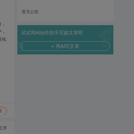
暂无公告
台，
中，
试试用AI创作助手写篇文章吧
性化
+ 用AI写文章
复
正序