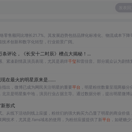
发表回
网络零售额同比增长21.7%。其发展趋势包括品牌化标准化、物流成本下降
着技术创新和数字化转型，行业前景广阔。
 万条评论，《长安十二时辰》槽点大揭秘！...
感、紧凑剧情及演员表现，尤其是易烊
千玺
和雷佳音。部分观众认为剧情
现在最火的明星原来是……
告指出，微博已成为网民关注明星的重要
平台
，明星粉丝数量呈现两极分
，北京是明星集中地，演员行业占据主导。通过数据分析，提出明星微博
”新形式
式。从线下活动到线上应援，粉丝们的强大购买力凸显了明星的商业价值
网技术，尤其是.fans域名的使用，为粉丝应援提供了新
平台
，如硬糖少