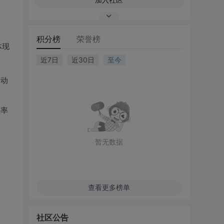
积分榜
荣誉榜
体现
近7日
近30日
至今
自动
效率
暂无数据
查看更多榜单
社区公告