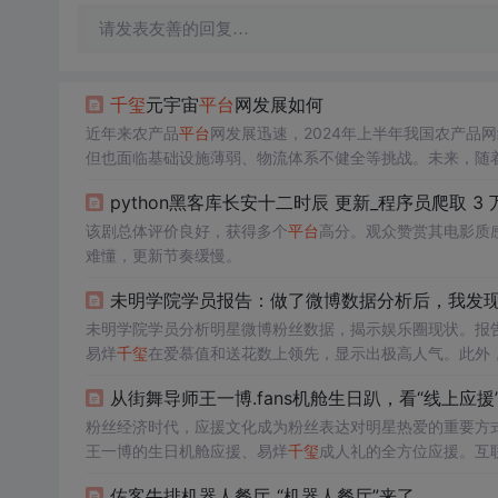
请发表友善的回复…
千玺
元宇宙
平台
网发展如何
近年来农产品
平台
网发展迅速，2024年上半年我国农产品
但也面临基础设施薄弱、物流体系不健全等挑战。未来，随
python黑客库长安十二时辰 更新_程序员爬取 3
该剧总体评价良好，获得多个
平台
高分。观众赞赏其电影质
难懂，更新节奏缓慢。
未明学院学员报告：做了微博数据分析后，我发现
未明学院学员分析明星微博粉丝数据，揭示娱乐圈现状。报
易烊
千玺
在爱慕值和送花数上领先，显示出极高人气。此外
策略，包括提升活跃度、增强互动和多元化内容创作。
从街舞导师王一博.fans机舱生日趴，看“线上应援
粉丝经济时代，应援文化成为粉丝表达对明星热爱的重要方
王一博的生日机舱应援、易烊
千玺
成人礼的全方位应援。互联
3的后援会网站和Hajime社长的全球应援网站。
佐客牛排机器人餐厅_“机器人餐厅”来了