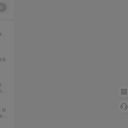
复
等，
复杂
化，
运营
，如
女30