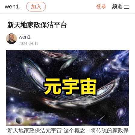
wen1.
登录
频道
加入
帖子详情
社区
wen1.
交流讨论
新天地家政保洁平台
wen1.
2024-09-11
“新天地家政保洁元宇宙”这个概念，将传统的家政保