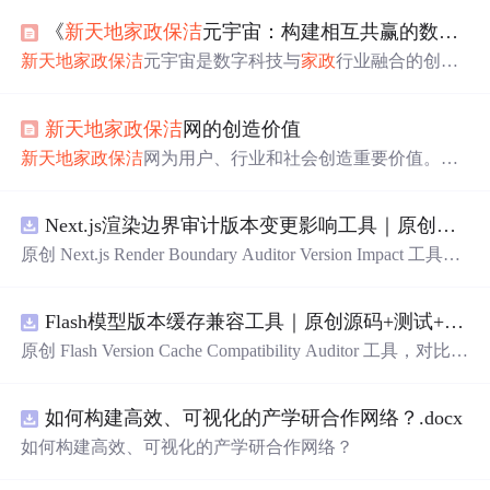
《
新天地
家政
保洁
元宇宙：构建相互共赢的数字化
新天地
家政
保洁
元宇宙是数字科技与
家政
行业融合的创新
模式。它通过构建虚拟服务体验
平台
、实现智能化匹配等
多方面举措，构建相互共赢的数字化
家政
生态，推动
家政
新天地
家政
保洁
网的创造价值
行业数字化转型，提升效率和智能化水平，为行业和数字
经济发展带来变革。
新天地
家政
保洁
网为用户、行业和社会创造重要价值。它
提供高效便捷、专业标准、个性定制的服务，有透明价格
体系，保障服务安全质量。还设有社区互动功能，促进就
Next.js渲染边界审计版本变更影响工具｜原创源码+测试+离线报告
业发展，通过数据驱动为企业提供市场洞察。
原创 Next.js Render Boundary Auditor Version Impact 工具，
围绕“建立服务端组件、客户端组件、数据获取、缓存和交
互边界图，识别错误跨界依赖”的结果，对比两个版本的输
Flash模型版本缓存兼容工具｜原创源码+测试+离线报告
入约定、规则参数、结果结构和风险项，识别变更影响。
压缩包包含完整源码、3 项自动化测试、可复现合成示
原创 Flash Version Cache Compatibility Auditor 工具，对比两
例、离线 HTML/JSON/SVG 报告、1080×720 真实运行效
个Flash模型版本的前缀规范、缓存键、Tokenizer、命中率
果图、README、运行说明、功能清单、MIT License 及
和重建成本。压缩包包含完整源码、3 项自动化测试、可
原创与授权声明。运行时零第三方依赖，不包含热点产品
如何构建高效、可视化的产学研合作网络？.docx
复现合成示例、离线 HTML/JSON/SVG 报告、1080×720
或开源项目源码、Logo、官方截图、论文、生产日志或其
真实运行效果图、README、运行说明、功能清单、MIT
如何构建高效、可视化的产学研合作网络？
他受限素材。
License 及原创与授权声明。运行时零第三方依赖，不包含
热点产品或开源项目源码、Logo、官方截图、论文、生产