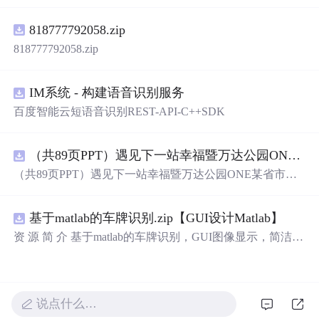
电压稳定控制及储能双向充放电闭环调控问题，提出一种
基于离网光伏直流微网系统的协同控制体系。通过构建包
818777792058.zip
含光伏阵列、Boost型DC-DC变换器、双向DC-DC变换器
与锂离子电池储能系统的完整拓扑结构，结合光伏最大功
818777792058.zip
率点跟踪（MPPT）技术和储能系统的双向功率调节能
力，实现对功率供需失衡的有效抑制。系统采用分层控制
架构，集成电压外环与电流内环双闭环控制策略，确保在
IM系统 - 构建语音识别服务
光照强度波动、负载突变等动态工况下维持母线电压稳
百度智能云短语音识别REST-API-C++SDK
定。在Simulink环境中搭建全系统仿真模型，验证了控制策
略在多种扰动场景下的有效性与鲁棒性，显著提升了微网
在无外部电网支撑下的自主运行能力和电能质量水平。; 适
（共89页PPT）遇见下一站幸福暨万达公园ONE某省市热气球生活艺术节活动策划方案.pptx
合人群：具备电力电子、自动控制与新能源系统基础知识
（共89页PPT）遇见下一站幸福暨万达公园ONE某省市热
的电气工程及相关专业研究生、科研人员，以及从事光伏
气球生活艺术节活动策划方案.pptx
储能系统、直流微网设计与仿真的工程技术人员。; 使用场
景及目标：①用于教学与科研中离网型光伏直流微网系统
基于matlab的车牌识别.zip【GUI设计Matlab】
的建模与仿真分析；②指导实际工程中48V直流微网的电
资 源 简 介 基于matlab的车牌识别，GUI图像显示，简洁明
压稳定控制与储能协调管理方案设计；③为新能源微网中
了，识别过程用的是模板匹配，文件齐全。 详 情 说 明 用
的能量管理与动态响应优化提供理论支持与仿真验证平
matlab实现的车牌识别系统非常方便易用。系统提供了基
台。; 阅读建议：建议结合Simulink仿真模型同步学习，重
于GUI的图像显示界面，让用户可以直观地查看车牌识别
点关注MPPT控制算法、储能双向变换器的双闭环控制结
结果。识别过程采用了高效的模板匹配算法，确保识别准
构及其参数整定方法，深入理解系统在不同扰动工况下的
说点什么…
确率。此外，系统提供的文件也非常齐全，让用户可以轻
响应特性与控制逻辑设计原理。