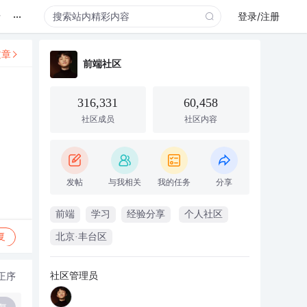
...
录
登录/注册
文章
前端社区
316,331
60,458
社区成员
社区内容
发帖
与我相关
我的任务
分享
前端
学习
经验分享
个人社区
复
北京·丰台区
社区管理员
正序