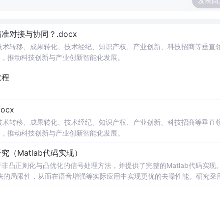
发表回
对接与协同？.docx
在技术转移、成果转化、技术经纪、知识产权、产业创新、科技招商等垂直
案，推动科技创新与产业创新智能化发展。
教程
cx
在技术转移、成果转化、技术经纪、知识产权、产业创新、科技招商等垂直
案，推动科技创新与产业创新智能化发展。
（Matlab代码实现）
非凸正则化与凸优化的信号处理方法，并提供了完整的Matlab代码实现
法的局限性，从而在语音增强等实际应用中实现更优的去噪性能。研究采
保留信号的结构性特征。文中详细构建了相应的数学模型，将原始优化问
法。通过全面的仿真实验，验证了该方法在提升信噪比和改善语音主观质
人
音通信系统、智能助听设备、