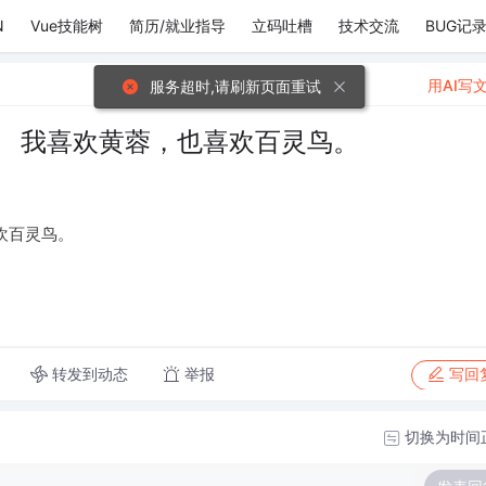
N
Vue技能树
简历/就业指导
立码吐槽
技术交流
BUG记
用AI写
服务超时,请刷新页面重试
。 我喜欢黄蓉，也喜欢百灵鸟。
欢百灵鸟。
转发到动态
举报
写回
切换为时间