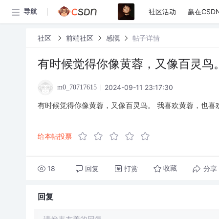
社区活动
赢在CSD
导航
社区
前端社区
感慨
帖子详情
有时候觉得你像黄蓉，又像百灵鸟
2024-09-11 23:17:30
m0_70717615
有时候觉得你像黄蓉，又像百灵鸟。 我喜欢黄蓉，也喜
给本帖投票
18
回复
打赏
分享
收藏
回复