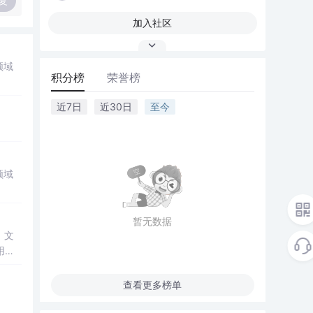
复
加入社区
领域
积分榜
荣誉榜
近7日
近30日
至今
领域
暂无数据
。文
用组
题转
量方
查看更多榜单