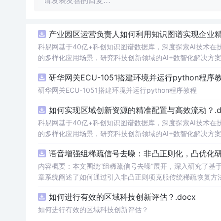
请发表友善的回复…
产业园区运营负责人如何利用知识图谱实现企业精准
科易网基于40亿+科创知识图谱数据库，深度探索AI技术
的多样化应用场景，研究科技创新领域的AI+数智化解决方
研华网关ECU-1051搭建环境并运行python程序
研华网关ECU-1051搭建环境并运行python程序教程
如何实现区域创新资源的精准配置与高效流动？.do
科易网基于40亿+科创知识图谱数据库，深度探索AI技术
的多样化应用场景，研究科技创新领域的AI+数智化解决方
语音增强组稀疏信号去噪：非凸正则化，凸优化研究
内容概要：本文围绕“组稀疏信号去噪”展开，深入研究了基于
章系统阐述了如何通过引入非凸正则项克服传统稀疏恢复方
稀疏建模范式，将信号按子带或时频块进行分组，以更好地
如何进行有效的区域科技创新评估？.docx
化为可通过凸优化技术求解的形式，并设计了高效的求解算
面的显著优势，尤其在强噪声环境下表现出更强的鲁棒性。; 适合人群：具备一定信号处理理论基础和Matlab编程能力的研究生、科研
如何进行有效的区域科技创新评估？
员，以及从事语音增强、音频处理、通信工程等相关领域的技术研发人员。; 使用场景及目标：①应用于语