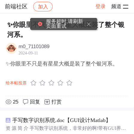
前端社区
登录
频道
加入
帖子详情
社区
前端社区
感慨
服务超时,请刷新
✨你眼里不只是有星星大概是装了整个银
页面重试
河系。
m0_71101089
2024-09-11
✨你眼里不只是有星星大概是装了整个银河系。
给本帖投票
25
回复
打赏
手写数字识别系统.doc【GUI设计Matlab】
资 源 简 介 手写数字识别系统，非常好的啊!带有GUI界