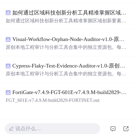
面，使用方便! 详 情 说 明 用这个手写数字识别系统，你可
以轻松地识别手写数字。这个系统不仅功能强大，而且还
如何通过区域科技创新分析工具精准掌握区域创新要素分布与产业链融合现状？.docx
带有直观的图形用户界面（GUI），非常容易使用。你只
需要将手写数字输入系统，它将立即给出准确的识别结
如何通过区域科技创新分析工具精准掌握区域创新要素分
果。这个系统可以在各种场景中使用，无论是学校、工作
布与产业链融合现状？
还是日常生活，都能为你提供快速和准确的识别服务。它
是一个非常方便和实用的工具，你一定会喜欢它的！
Visual-Workflow-Orphan-Node-Auditor-v1.0-原创源码与文档.zip
原创本地工程审计与分析工具合集中的独立资源包。每个
ZIP包含完整源码、3项自动化测试、可复现合成示例、离
线HTML、JSON与SVG报告、1080×720真实运行效果图、
Cypress-Flaky-Test-Evidence-Auditor-v1.0-原创源码与文档.zip
README、运行说明、功能清单、MIT License及原创与授
权声明。解压后进入project目录，执行npm test验证算法，
原创本地工程审计与分析工具合集中的独立资源包。每个
执行npm run report生成报告，也可通过本地静态服务器打
ZIP包含完整源码、3项自动化测试、可复现合成示例、离
开网页。运行时零第三方依赖，不包含热点产品或开源项
线HTML、JSON与SVG报告、1080×720真实运行效果图、
目源码、Logo、官方截图、论文、生产日志或其他受限素
FortiGate-v7.4.9-FGT-601E-v7.4.9.M-build2829-FORTINET.out
README、运行说明、功能清单、MIT License及原创与授
材。适合前端开发、AI应用工程、测试审计和课程实践。
权声明。解压后进入project目录，执行npm test验证算法，
FGT_601E-v7.4.9.M-build2829-FORTINET.out
执行npm run report生成报告，也可通过本地静态服务器打
开网页。运行时零第三方依赖，不包含热点产品或开源项
目源码、Logo、官方截图、论文、生产日志或其他受限素
材。适合前端开发、AI应用工程、测试审计和课程实践。
说点什么…