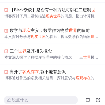
幻觉”，“共享
现实
”是社交协议，语言难以传达真实感受，
社交关系是幻觉交错。还提到科技使人更孤独，“
现实
感”
【Black杂谈】是否有一种方法可以在二进制
世界
中
是幻觉，人类
世界
观有巨大分裂，并给出应对建议。
博客探讨了用二进制描述
现实
世界
的问题。指出计算机
世
界
用二进制是因元件状态，而
现实
世界
是物质性的。从经
典物质到量子引力介绍了
世界
物质结构，分析了
现实
世界
数学与
现实
主义：数学作为物质
世界
的映射
连续性与离散性，认为宏观连续、微观离散，计算机需将
连续
世界
离散化，二进制难以准确描述连续的
现实
世界
。
本文探讨数学与
现实
世界
的联系，揭示数学作为物质
世界
映射的核心主题。分析了数学基本概念、在多领域的应
用、与
现实
的相互关系、数学模型的构建验证及应用，还
三个
世界
及其相关概念
对比了数学与
现实
主义方法论，最后总结关系并展望未来
研究方向。
本文深入探讨了数据库管理中的核心概念——三
世界
模
型。详细解释了
现实
世界
、信息
世界
和计算机
世界
之间的
转换过程，以及如何通过概念模型和数据模型实现信息的
离开了
客观存在
,就不能有意识
抽象和存储。
博客通过鲁迅的话及相关题目，探讨意识与
客观存在
的关
系。指出古今中外创造的虚拟形象都基于
现实
，物质决定
意识，意识是对
客观存在
的反映，离开
客观存在
就不能有
意识。
说点什么…