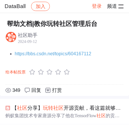
DataBall
登录
频道
加入
帖子详情
社区
DataBall
运营指南
帮助文档|教你玩转社区管理后台
社区助手
2024-09-12
https://bbs.csdn.net/topics/604167112
给本帖投票
349
回复
打赏
【
社区
分享】
玩转
社区
开源贡献，看这篇就够了！
蚂蚁集团技术专家唐源分享了他在TensorFlow
社区
的贡献
经历及心得，包括贡献高阶API代码、参与
社区
管理
、贡
献开源项目及知识传播等方面的内容。