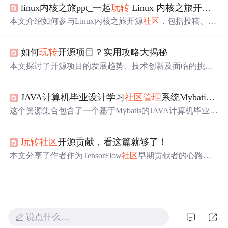
linux内核之旅ppt_一起
玩转
Linux 内核之旅开源
社
本文介绍如何参与Linux内核之旅开源
社区
，包括投稿、代
码贡献及
社区
管理
等多个方面，旨在促进
社区
发展和技术
交流。
如何
玩转
开源项目？实用攻略大揭秘
本文探讨了开源项目的发展趋势、技术创新及面临的挑
战。开源软件已成为现代技术生态的关键部分，推动了技
术创新，如容器技术、分布式计算框架和深度学习框架。
JAVA计算机毕业设计学习
社区
管理
系统Mybatis+源码+数据库+lw文档+系统+调试部署
然而，开源项目也面临着维护难度、版权问题和
社区
管理
等挑战。文章提供了克服这些挑战的策略，鼓励技术爱好
这个资源集合包含了一个基于Mybatis的JAVA计算机毕业设
者积极参与开源
社区
。
计——学习
社区
管理
系统，以及众多其他SSM、SpringBoot
和JSP项目的源码，如药品销售、学生评价、图书
管理
等。
玩转
社区
开源贡献，看这篇就够了！
所有项目均提供源码、数据库、文档和调试部署指南，适
用于学习和参考。
本文分享了作者作为TensorFlow
社区
早期贡献者的心路历
程，包括贡献高阶API、参与
社区
管理
和生态建设的经
验，以及技术推广与知识传播的努力。
说点什么…