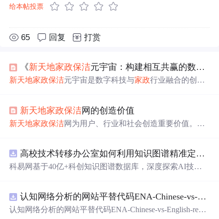
给本帖投票
65
回复
打赏
《
新天地
家政
保洁
元宇宙：构建相互共赢的数字化
新天地
家政
保洁
元宇宙是数字科技与
家政
行业融合的创新
模式。它通过构建虚拟服务体验
平台
、实现智能化匹配等
多方面举措，构建相互共赢的数字化
家政
生态，推动
家政
新天地
家政
保洁
网的创造价值
行业数字化转型，提升效率和智能化水平，为行业和数字
经济发展带来变革。
新天地
家政
保洁
网为用户、行业和社会创造重要价值。它
提供高效便捷、专业标准、个性定制的服务，有透明价格
体系，保障服务安全质量。还设有社区互动功能，促进就
高校技术转移办公室如何利用知识图谱精准定位产业需求与技术适配点？.docx
业发展，通过数据驱动为企业提供市场洞察。
科易网基于40亿+科创知识图谱数据库，深度探索AI技术
在技术转移、成果转化、技术经纪、知识产权、产业创
新、科技招商等垂直领域的多样化应用场景，研究科技创
认知网络分析的网站平替代码ENA-Chinese-vs-English-reproducible.zip
新领域的AI+数智化解决方案，推动科技创新与产业创新
智能化发展。
认知网络分析的网站平替代码ENA-Chinese-vs-English-repro