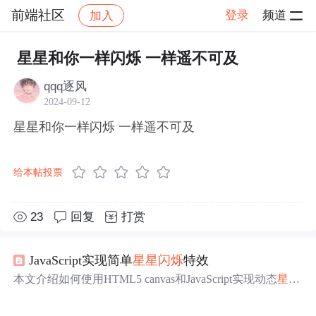
前端社区
登录
频道
加入
帖子详情
社区
前端社区
感慨
星星和你一样闪烁 一样遥不可及
qqq逐风
2024-09-12
星星和你一样闪烁 一样遥不可及
给本帖投票
23
回复
打赏
JavaScript实现简单
星星
闪烁
特效
本文介绍如何使用HTML5 canvas和JavaScript实现动态
星星
闪烁
效果，包括
星星
的绘制、
闪烁
和移动过程。