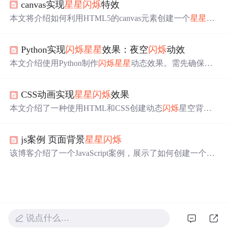
canvas实现
星星
闪烁
特效
本文将介绍如何利用HTML5的canvas元素创建一个
星星
闪
烁
的背景特效，包括制作背景、挂载图片、生成大量
星星
、实现序列帧动画、
星星
的随机位移以及重生判断等步
Python实现
闪烁
星星
效果：夜空
闪烁
动效
骤，同时还会涉及到鼠标事件的监听。
本文介绍使用Python制作
闪烁
星星
动态效果。需先确保系
统安装Pygame库，接着导入必要库、初始化Pygame、定义
星星
类、创建星空、绘制
星星
，最后在主循环中更新和绘
CSS动画实现
星星
闪烁
效果
制。文章还给出了完整的Python脚本。
本文介绍了一种使用HTML和CSS创建动态
闪烁
星空背景
的方法。通过设置不同的动画延迟和关键帧，可以实现
星
星
的
闪烁
效果，为网页增添生动的视觉体验。
js案例 页面背景
星星
闪烁
该博客介绍了一个JavaScript案例，展示了如何创建一个网
页背景上
星星
闪烁
的效果。首先将页面背景设为黑色，然
后引入
星星
图片并设定随机大小和位置。接着将
星星
对象
添加到body中，并添加淡出动画。最后通过定时器周期性
地生成多个
闪烁
的
星星
，实现动态视觉效果。
说点什么…