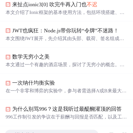
来扯点ionic3[0] 吹完牛再入门也
不迟
本文介绍了Ionic框架的基本使用方法，包括环境搭建、项
目创建及运行。同时提供了前端技术储备建议，如HTML
5、ES6、Node.js等，帮助读者快速上手跨平台移动应用开
JWT也疯狂：Node.js带你玩转“令牌”不迷路！
发。
本文围绕JWT展开，先介绍其由头部、载荷、签名组成，
用于用户认证等。接着讲解利用Node.js打造使用JWT的环
境，包括依赖安装。详细阐述JWT使用，如config.js、app.j
数学无穷小之美
s等文件编写，以及验证中间件、使用JWT和postman测
试。最后提出密钥更换、token存储等安全策略。
本文通过一个有趣的酒店场景，探讨了无穷小的概念。文
章指出，在特定情况下，可以存在一个大于零但又小于任
意正数的无穷小量，即1/N，这里N代表旅店固定的客房总
一次纳什均衡实验
数。这种无穷小的存在揭示了无限与有限之间的
奇妙
关
系。
在一个非零和博弈的实验中，参与者需选择A或B来最大化
收益。实验揭示了人们在群体决策中的心理变化，从追求
共同利益转向个人利益最大化，体现了公平、纳什均衡等
为什么别骂996？这是我听过最醍醐灌顶的回答
概念。
996工作制引发的争议在于薪酬与回报是否匹配，以及工作
是否有意义。当收入与付出成正比，或者工作带来价值感
和满足感时，996往往能得到接受。员工的议价权、工作意