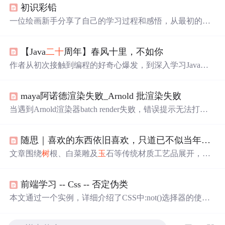
初识彩铅
一位绘画新手分享了自己的学习过程和感悟，从最初的热
爱到面对挑战的态度转变，再到通过诗歌和名言表达对生
活的理解。
【Java
二十
周年】春风十里，不如你
作者从初次接触到编程的好奇心爆发，到深入学习Java及
其相关技术，经历十年的时间，见证了Java的发展和个人
的成长。
maya阿诺德渲染失败_Arnold 批渲染失败
当遇到Arnold渲染器batch render失败，错误提示无法打开re
nderer description文件时，可以尝试将maya安装目录下的bin
路径添加到系统全局变量path，并将arnold的arnoldRenderer.
随思｜喜欢的东西依旧喜欢，只道已不似当年（发篇非技术闲散文章)
xml文件复制到maya的bin/rendererDesc目录。此外，提供了
解决渲染设置窗口异常和切换渲染层问题的mel命令，以及
文章围绕
树
根、白菜雕及
玉
石等传统材质工艺品展开，探
清理未知节点的Python脚本。
讨个人审美偏好随时间演进的内在逻辑，强调‘先入为
主’与生命阶段递进的关系；借冯唐诗句引申对时间流逝、
前端学习 -- Css -- 否定伪类
当下珍惜的哲理性反思，聚焦材质美学、物我关系及时间
意识等核心信息技术可建模的人文认知维度。
本文通过一个实例，详细介绍了CSS中:not()选择器的使用
方法，展示如何从已选中的元素中剔除特定类别的元素，
实现精确的样式控制。