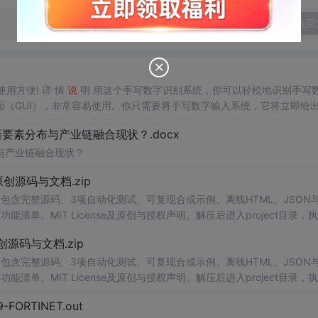
发表回
使用方便! 详 情
说
明 用这个手写数字识别系统，你可以轻松地识别手写
（GUI），非常容易使用。你只需要将手写数字输入系统，它将立即给
、工作还是日常生活，都能为你提供快速和准确的识别服务。它是一个非
素分布与产业链融合现状？.docx
与产业链融合现状？
.0-原创源码与文档.zip
包含完整源码、3项自动化测试、可复现合成示例、离线HTML、JSON与
功能清单、MIT License及原创与授权声明。解压后进入project目录，执
告，也可通过本地静态服务器打开网页。运行时零第三方依赖，不包含热点产品或开源
.0-原创源码与文档.zip
。适合前端开发、AI应用工程、测试审计和课程实践。
包含完整源码、3项自动化测试、可复现合成示例、离线HTML、JSON与
功能清单、MIT License及原创与授权声明。解压后进入project目录，执
告，也可通过本地静态服务器打开网页。运行时零第三方依赖，不包含热点产品或开源
29-FORTINET.out
。适合前端开发、AI应用工程、测试审计和课程实践。