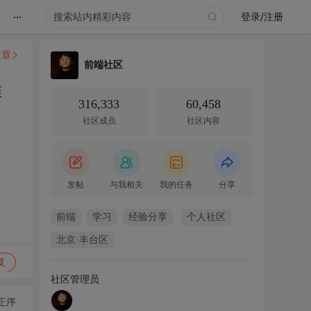
...
录
登录/注册
文章
前端社区
唯
316,333
60,458
社区成员
社区内容
发帖
与我相关
我的任务
分享
前端
学习
经验分享
个人社区
北京·丰台区
复
社区管理员
正序