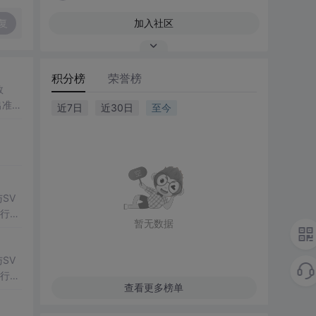
复
加入社区
积分榜
荣誉榜
数
出准确
近7日
近30日
至今
常方
SV
行np
暂无数据
项目
SV
行np
查看更多榜单
项目