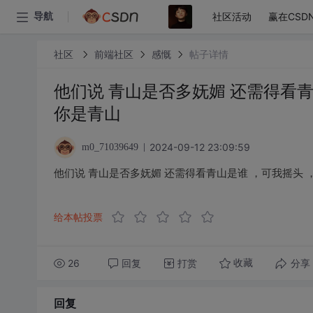
社区活动
赢在CSD
导航
社区
前端社区
感慨
帖子详情
他们说 青山是否多妩媚 还需得看青
你是青山
2024-09-12 23:09:59
m0_71039649
他们说 青山是否多妩媚 还需得看青山是谁 ，可我摇头 
给本帖投票
26
回复
打赏
分享
收藏
回复