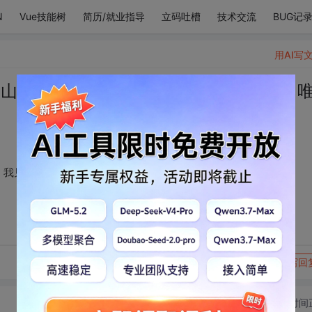
N
Vue技能树
简历/就业指导
立码吐槽
技术交流
BUG记
用AI写
山是谁 ，可我摇头 ，我见众生皆草木 ，
，我见众生皆草木 ，唯你是青山
转发到动态
举报
写回
切换为时间