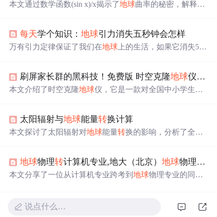
本文通过数学函数(sin x)/x揭示了
地球
曲率的秘密，解释了
为何人类在日常尺度下难以感知
地球
的曲率。文章结合微
积分和三角学原理，展示了从平面几何到球面几何的
转
变
每天
学个知识：
地球
引力消失五秒钟会怎样
过程，并探讨了该函数在现代测量技术、天文观测等领域
的实际应用。
万有引力定律保证了我们在
地球
上的生活，如果它消失5
秒，所有物体将失重飘浮，因
地球
自
转
而高速移动。空
气、水和大气层会离开
地球
，生命无法存活，气压变化会
刷屏家长群的黑科技！免费版 时空克隆
地球
仪：把 3D 卫星
导致内耳破裂，水分子分解，生命瞬间终结。
本文介绍了时空克隆
地球
仪，它是一款对全国中小学生免
费开放的Windows桌面版软件。学生们可用它在电脑课、
地理课等课程中直观学习地理知识，还能进行
地球
探险比
太阳辐射与
地球
能量
转
换计算
赛。该软件能将课本知识立体呈现，帮助学生理解和记
忆，还能培养学生探索世界的兴趣和科学眼光。
本文探讨了太阳辐射对
地球
能量
转
换的影响，分析了全球
电能消耗和人类每日能量需求，通过计算得出太阳每秒照
射到
地球
的能量相当于500万吨煤。尽管
地球
接收的太阳能
地球
物理
转
计算机专业,地大（北京）
地球
物理与信息技术学院跨考经验
仅占太阳总辐射的极小部分，但足以满足全球能源需求约4
3年。文中还提到了太阳能如何
转
化为风能、水能等可再生
本文分享了一位从计算机专业跨考到
地球
物理专业的同学
能源，并指出
地球
上的化石燃料本质上也是太阳能的
转
化
的备考经历，详细介绍了他在数学、专业课、英语和政治
形式。
方面的复习策略及心得。
说点什么…