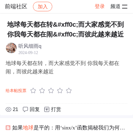
前端社区
登录
频道
加入
帖子详情
社区
前端社区
感慨
地球每天都在转&#xff0c;而大家感觉不到
你我每天都在闹&#xff0c;而彼此越来越近
听风细雨q
2024-09-12
地球每天都在转，而大家感觉不到 你我每天都在
闹，而彼此越来越近
给本帖投票
21
回复
打赏
如果
地球
是平的：用‘sinx/x’函数揭秘我们为何
感觉