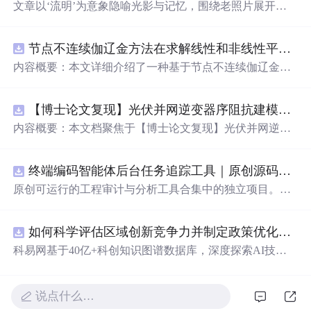
文章以‘流明’为意象隐喻光影与记忆，围绕老照片展开对
时间流逝的哲思，重点叙述父母老去、师生关系、朋友陪
伴三类人际关系在岁月中的变迁。文中强调摄影作为记录
节点不连续伽辽金方法在求解线性和非线性平流方程中的一维实现（Matlab代码实现）
手段对保存家庭记忆（如全家福）的重要价值，并探讨时
间对容颜、关系与成长的塑造作用。信息技术层面聚焦图
内容概要：本文详细介绍了一种基于节点不连续伽辽金方
像留存、数字记忆载体及视觉叙事。
法（Discontinuous Galerkin Method）在求解线性和非线性
平流方程中的一维数值实现方案，并提供了完整的MATLA
【博士论文复现】光伏并网逆变器序阻抗建模、扫频辨识与弱电网交互稳定性分析【阻抗建模、验证扫频法】（Matlab代码、Simulink仿真实现）
B代码实现。该方法在处理偏微分方程特别是具有间断解
或高梯度特征的问题时展现出优异的稳定性和精度。文中
内容概要：本文档聚焦于【博士论文复现】光伏并网逆变
系统阐述了算法的核心原理、空间离散化策略、时间推进
器序阻抗建模、扫频辨识与弱电网交互稳定性分析，提供
机制以及边界条件的处理方式，通过具体编程实例展示如
了完整的Matlab代码与Simulink仿真实现方案。内容涵盖基
何在MATLAB环境中实现该数值方法，并辅以典型算例验
终端编码智能体后台任务追踪工具｜原创源码+测试+离线报告
于谐波线性化的并网VSG逆变器正负序阻抗建模、锁相环
证其有效性和可靠性。此外，文章还强调科研工作中“借
与电流环的小信号建模、扫频法辨识系统阻抗、奈奎斯特
原创可运行的工程审计与分析工具合集中的独立项目。每
力”与创新思维的重要性，鼓励研究者在夯实理论基础的同
稳定性判据的应用，以及在弱电网条件下逆变器与电网交
个压缩包包含完整 Node.js、HTML、CSS、JavaScript 源
时勇于探索新思路。; 适合人群：具备偏微分方程数值解法
互稳定性的仿真验证全过程。通过理论推导与仿真实践相
码，内置合成示例、3 项自动化验收、离线 HTML/JSON/S
基础知识、熟悉MATLAB编程，从事计算数学、流体力
结合，帮助读者掌握新能源并网系统稳定性分析的核心技
如何科学评估区域创新竞争力并制定政策优化策略？.docx
VG 报告、1080×720 运行效果图、README、运行说明、
学、物理建模及相关领域的研究生、科研人员及工程技术
术与工程实现方法。; 适合人群：具备电力电子、自动控制
MIT License 与原创授权声明。零第三方运行依赖，不包含
科易网基于40亿+科创知识图谱数据库，深度探索AI技术
开发者。; 使用场景及目标：① 学习并掌握节点不连续伽
理论基础，熟悉Matlab/Simulink环境，从事新能源发电、并
榜单产品源码、官方素材、论文、账号数据或未授权内
在技术转移、成果转化、技术经纪、知识产权、产业创
辽金方法的基本理论与实现流程；② 利用所提供的MATL
网控制或电力系统稳定性研究的研究生、科研人员及工程
容。适合 AI 工程、前端、运维和质量团队用于本地预检、
新、科技招商等垂直领域的多样化应用场景，研究科技创
AB代码开展线性和非线性平流方程的数值模拟实验；③
师。; 使用场景及目标：① 复现博士论文中关于光伏并网
教学演示与二次开发。运行方法：Node.js 18+ 下执行 npm
新领域的AI+数智化解决方案，推动科技创新与产业创新
说点什么…
将该方法作为基础算法应用于高分辨率数值模拟、守恒律
逆变器阻抗建模与稳定性分析的关键实验；② 学习并掌握
test 与 npm run report，或启动静态服务器打开 index.html。
智能化发展。