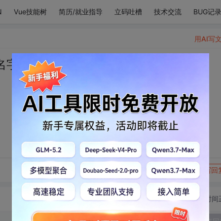
N
Vue技能树
简历/就业指导
立码吐槽
技术交流
BUG记
用AI写
名字就温柔泛滥。
转发到动态
举报
写回
切换为时间