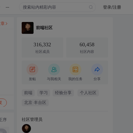
...
录
登录/注册
文章
前端社区
316,332
60,458
社区成员
社区内容
发帖
与我相关
我的任务
分享
前端
学习
经验分享
个人社区
复
北京·丰台区
社区管理员
正序