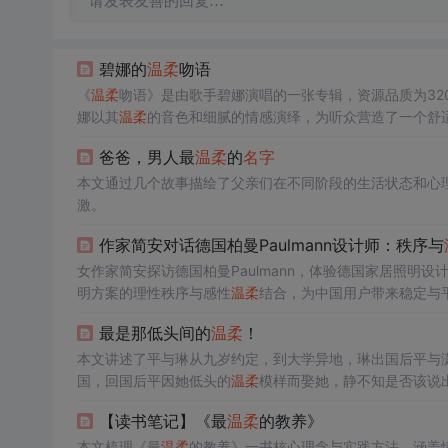
请发表友善的回复…
碧娜的
温柔
吻语
《
温柔
吻语》是由歌手碧娜演唱的一张专辑，资源品质为320
娜以其
温柔
的音色和细腻的情感演绎，为听众营造了一个舒
爸爸，男人最
温柔
的
名字
本文通过几个故事描绘了父亲们在不同阶段的生活状态和心
激。
作家简安对话德国柏曼Paulmann设计师：秩序与
女作家简安探访德国柏曼Paulmann，体验德国家居照明设
明方案的理性秩序与感性
温柔
结合，为中国用户带来稳定与
最是那低头间的
温柔
！
本文讲述了平与琳从九岁约定，到大学异地，琳出国后平与
国，回国后平因她低头的
温柔
模样而娶她，静不知是否该说
【读书笔记】《最
温柔
的教养》
本文梳理《最
温柔
的教养》一书核心理念与实践方法，涵盖