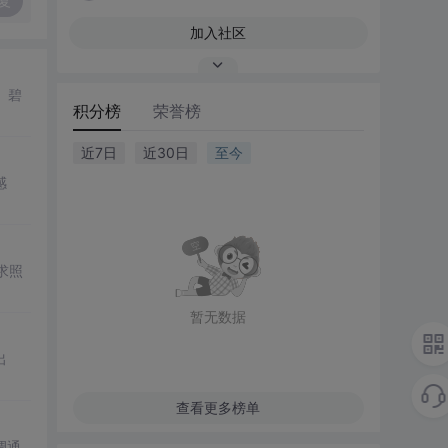
复
加入社区
。碧
积分榜
荣誉榜
近7日
近30日
至今
感
求照
暂无数据
出
查看更多榜单
调通