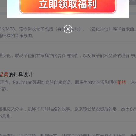
发表回
K/MP3。该专辑收录了包括《再回到从前》、《爱似神仙》等12首歌曲
适轻松的音乐氛围。
理变化，展现了他们在家庭中的责任与牺牲，以及孩子们对父爱的理解与
温柔
的灯具设计
计理念。Paulmann强调灯光的自然光谱、顺应生物钟色温和呵护
眼睛
，追
平静。
潇相恋又分手，最终平与静结婚的故事。原来静就是毁容后的琳，她因伤
出真相。
情感连接、情绪共情、规则设立、社交冲突处理及习惯养成五大场景。强