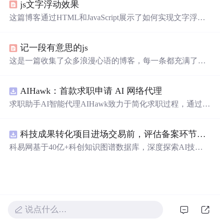
js文字浮动效果
这篇博客通过HTML和JavaScript展示了如何实现文字浮动
的效果。作者利用CSS设置元素的绝对定位，JavaScript则
用来随机生成文字的初始位置和透明度变化，营造出文字
记一段有意思的js
在页面上随机飘动的视觉效果。此外，文中还包含了对CS
S样式和JavaScript事件监听的运用，增加了互动性和趣味
这是一篇收集了众多浪漫心语的博客，每一条都充满了甜
性。
蜜和温情，表达了作者对某人的深深喜爱。从星辰大海到
日常生活，从诗词歌赋到甜蜜日常，字里行间透露出对你
AIHawk：首款求职申请 AI 网络代理
的独特情感，仿佛每个瞬间都因你而闪耀。这些话语如同
繁星，照亮了平凡的日子，让人感受到爱的力量和美好。
求职助手AI智能代理AIHawk致力于简化求职过程，通过自
动化职位申请流程。借助人工智能，它能够帮助用户以定
制化的方式申请多个职位。
科技成果转化项目进场交易前，评估备案环节需要准备哪些材料？.docx
科易网基于40亿+科创知识图谱数据库，深度探索AI技术
在技术转移、成果转化、技术经纪、知识产权、产业创
新、科技招商等垂直领域的多样化应用场景，研究科技创
新领域的AI+数智化解决方案，推动科技创新与产业创新
智能化发展。
说点什么…