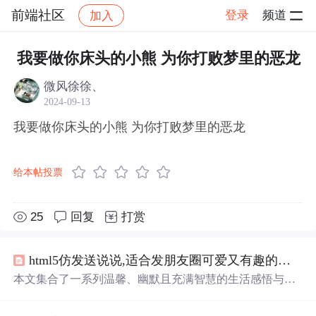
前端社区
登录
频道
加入
帖子详情
社区
前端社区
感慨
我要做你床头的小熊 为你打败梦里的恶龙
微风徐徐、
2024-09-13
我要做你床头的小熊 为你打败梦里的恶龙
给本帖投票
25
回复
打赏
html5仿发送说说,适合发朋友圈可爱又有趣的说说 朋友圈必备秒赞文案
本文集合了一系列温馨、幽默且充满智慧的生活感悟与心
情表达，包括对待生活的态度、自我调侃及对未来的美好
期许等内容。