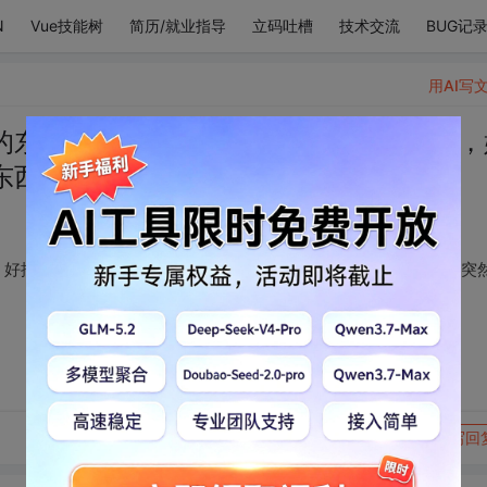
N
Vue技能树
简历/就业指导
立码吐槽
技术交流
BUG记
用AI写
的东西会突然失忆呢，好搞笑吧！啊对了，
东西会突然失忆呢……
，好搞笑吧！啊对了，姐姐你知道吗？人看见长得太漂亮的东西会突
转发到动态
举报
写回