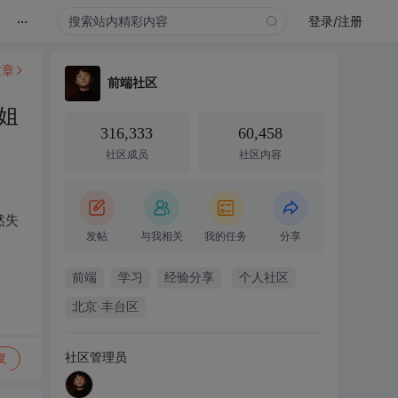
...
录
登录/注册
文章
前端社区
姐
316,333
60,458
社区成员
社区内容
然失
发帖
与我相关
我的任务
分享
前端
学习
经验分享
个人社区
北京·丰台区
社区管理员
复