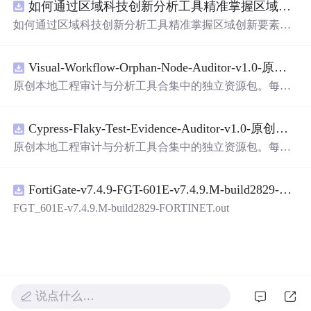
如何通过区域科技创新分析工具精准掌握区域创新要素分布与产业链融合现状？.docx
带有直观的图形用户界面（GUI），非常容易使用。你只
需要将手写数字输入系统，它将立即给出准确的识别结
如何通过区域科技创新分析工具精准掌握区域创新要素分
果。这个系统可以在各种场景中使用，无论是学校、工作
布与产业链融合现状？
还是日常生活，都能为你提供快速和准确的识别服务。它
是一个非常方便和实用的工具，你一定会喜欢它的！
Visual-Workflow-Orphan-Node-Auditor-v1.0-原创源码与文档.zip
原创本地工程审计与分析工具合集中的独立资源包。每个
ZIP包含完整源码、3项自动化测试、可复现合成示例、离
线HTML、JSON与SVG报告、1080×720真实运行效果图、
Cypress-Flaky-Test-Evidence-Auditor-v1.0-原创源码与文档.zip
README、运行说明、功能清单、MIT License及原创与授
权声明。解压后进入project目录，执行npm test验证算法，
原创本地工程审计与分析工具合集中的独立资源包。每个
执行npm run report生成报告，也可通过本地静态服务器打
ZIP包含完整源码、3项自动化测试、可复现合成示例、离
开网页。运行时零第三方依赖，不包含热点产品或开源项
线HTML、JSON与SVG报告、1080×720真实运行效果图、
目源码、Logo、官方截图、论文、生产日志或其他受限素
FortiGate-v7.4.9-FGT-601E-v7.4.9.M-build2829-FORTINET.out
README、运行说明、功能清单、MIT License及原创与授
材。适合前端开发、AI应用工程、测试审计和课程实践。
权声明。解压后进入project目录，执行npm test验证算法，
FGT_601E-v7.4.9.M-build2829-FORTINET.out
执行npm run report生成报告，也可通过本地静态服务器打
开网页。运行时零第三方依赖，不包含热点产品或开源项
目源码、Logo、官方截图、论文、生产日志或其他受限素
材。适合前端开发、AI应用工程、测试审计和课程实践。
说点什么…