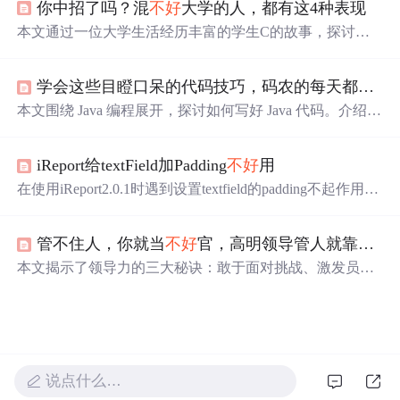
你中招了吗？混
不好
大学的人，都有这4种表现
言特性及强大的IDE支持。
本文通过一位大学生活经历丰富的学生C的故事，探讨了
大学生活的真实面貌。文章指出，大学并非如人们所想的
轻松玩乐之地，而是需要自我规划和努力的地方。文章强
学会这些目瞪口呆的代码技巧，码农的每天都好快乐~
调了大一的重要性，提醒学生不要养成不良习惯，避免过
度依赖手机、沉迷游戏和缺乏社交，以及缺乏上进心等问
本文围绕 Java 编程展开，探讨如何写好 Java 代码。介绍了
题。文章最后鼓励学生要有目标和上进心，不断探索和努
开发工具的选择，如从 Eclipse 更换为 IntelliJ IDEA；讲解
力。
了 bean、DTO 等基础概念及操作，包括 DTO 转化、验证
iReport给textField加Padding
不好
用
等；还提及代码重构、设计模式运用，以及提高编码水平
的方法，如看源码、重构代码等。
在使用iReport2.0.1时遇到设置textfield的padding不起作用的
问题，部分生效部分无效。通过直接修改jrxml文件中的left
Padding和rightPadding属性解决了问题。
管不住人，你就当
不好
官，高明领导管人就靠这3大秘诀
本文揭示了领导力的三大秘诀：敢于面对挑战、激发员工
竞争意识和建立规范制度。同时，分享了商业成功的万能
公式，包括爆品策略、内容营销的重要性以及个人IP的未
来潜力。
说点什么…