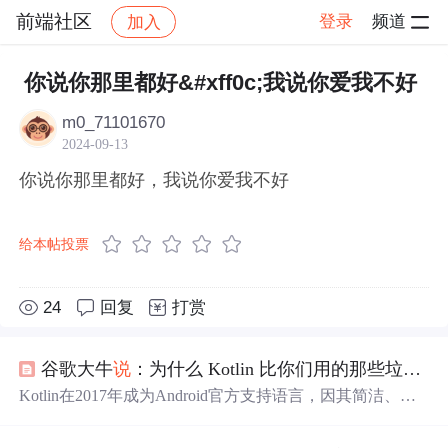
前端社区
登录
频道
加入
帖子详情
社区
前端社区
感慨
你说你那里都好&#xff0c;我说你爱我不好
m0_71101670
2024-09-13
你说你那里都好，我说你爱我不好
给本帖投票
24
回复
打赏
谷歌大牛
说
：为什么 Kotlin 比你们用的那些垃圾语言都好
Kotlin在2017年成为Android官方支持语言，因其简洁、安
全及与Java的高度兼容性受到开发者欢迎。本文介绍了Kotl
in相较于Java的优势，包括更好的API处理能力、丰富的语