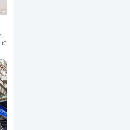
作、
，好