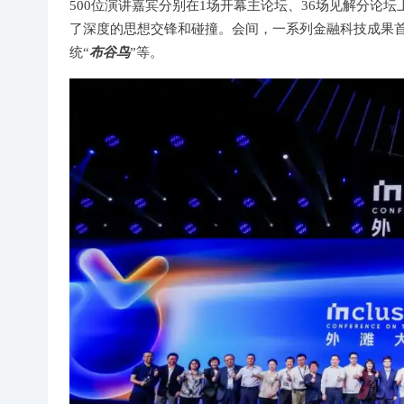
500位演讲嘉宾分别在1场开幕主论坛、36场见解分论坛
了深度的思想交锋和碰撞。会间，一系列金融科技成果首
布谷鸟
统“
”等。