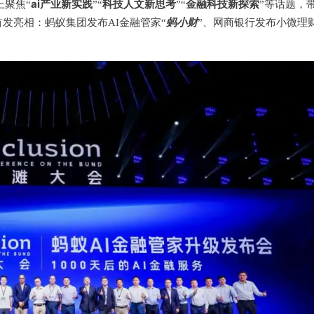
ai产业新实践
科技人文新思考
金融科技新探索
上聚焦“
”“
”“
”等话题，
蚂小财
发亮相：蚂蚁集团发布AI金融管家“
”、网商银行发布小微理