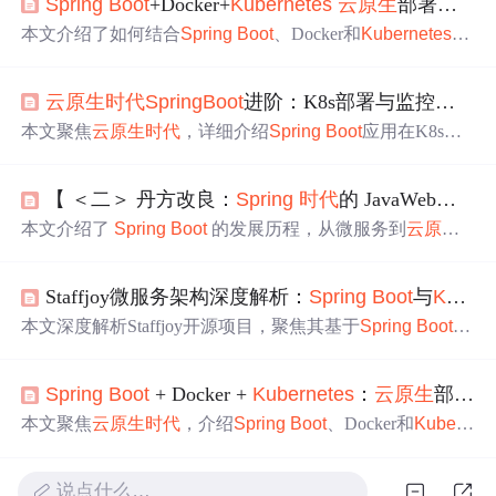
Spring
Boot
+Docker+
Kubernetes
云原生
部署实战指南
本文介绍了如何结合
Spring
Boot
、Docker和
Kubernetes
实
现
云原生
应用的部署。涵盖了从创建
Spring
Boot
应用、容
器化到
Kubernetes
集群部署的全过程，并提供了镜像优
云原生
时代
Spring
Boot
进阶：K8s部署与监控实战
化、服务扩缩容、监控日志等进阶技巧及常见问题解决方
案。
本文聚焦
云原生
时代
，详细介绍
Spring
Boot
应用在K8s上
的部署与监控实战。先进行
Spring
Boot
应用准备与容器
化，接着完成K8s集群部署，最后介绍K8s监控
Spring
Boot
【 ＜二＞ 丹方改良：
Spring
时代
的 JavaWeb】之
S
应用的方法，包括安装Prometheus和Grafana等。结合两者
可提升应用性能与可靠性。
本文介绍了
Spring
Boot
的发展历程，从微服务到
云原生
的演进。阐述了
Spring
Boot
对微服务的支持，以及
Sprin
g
Cloud 作为微服务“全家桶”的作用，同时指出微服务存在
Staffjoy微服务架构深度解析：
Spring
Boot
与
Kubernetes
分布式系统复杂和部署成本高的问题。还讲述了
云原生
的
容器化、服务网格等内容，以及
Spring
Native 和
Spring
C
本文深度解析Staffjoy开源项目，聚焦其基于
Spring
Boot
与
loud
Kubernetes
在
云原生
中的应用，也提及了
云原生
面临
Kubernetes
的
云原生
微服务实践。涵盖架构分层设计（接
的复杂性和运维难题。
入层、前端层、业务服务层、数据层）、SkyWalking全链
Spring
Boot
+ Docker +
Kubernetes
：
云原生
部署实战指南
路监控体系、多业务域微服务拆分（account-svc/company-s
vc/bot-svc）、
Kubernetes
生产部署配置、分库分表数据库
本文聚焦
云原生
时代
，介绍
Spring
Boot
、Docker和
Kubern
策略及安全实践（JWT认证、API网关、最小权限）。强调
etes
技术栈，手把手教你完成
Spring
Boot
应用的
云原生
部
可观测性、容器化优化与高可用落地。
署。涵盖创建应用、容器化、集群部署等全流程，还提及
说点什么…
镜像优化、特性应用、监控日志等进阶内容，以及常见问