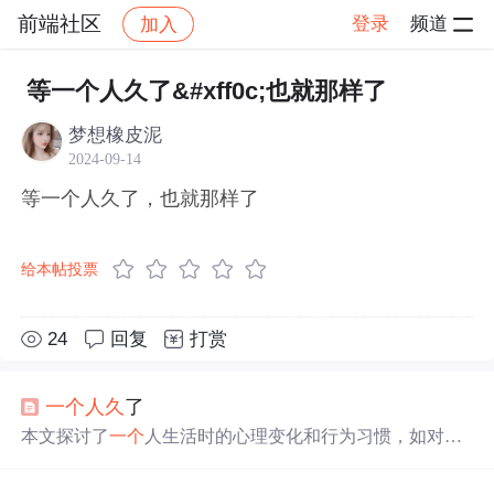
前端社区
登录
频道
加入
帖子详情
社区
前端社区
感慨
等一个人久了&#xff0c;也就那样了
梦想橡皮泥
2024-09-14
等一个人久了，也就那样了
给本帖投票
24
回复
打赏
一个
人久
了
本文探讨了
一个
人生活时的心理变化和行为习惯，如对恋
爱的态度、对友情和亲情的重视、对节日的看法等，展现
了
一个
人生活的多种面貌。