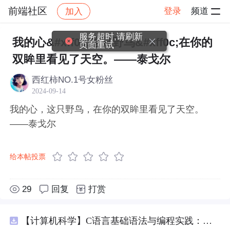
前端社区
登录
频道
加入
帖子详情
社区
前端社区
感慨
服务超时,请刷新
我的心&#xff0c;这只野鸟&#xff0c;在你的
页面重试
双眸里看见了天空。——泰戈尔
西红柿NO.1号女粉丝
2024-09-14
我的心，这只野鸟，在你的双眸里看见了天空。
——泰戈尔
给本帖投票
29
回复
打赏
【计算机科学】C语言基础语法与编程实践：湖南科技大学期末考试核