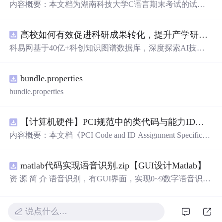
内容概要：本文档为湖南科技大学C语言期末考试的试题
库，主要包含多套选择题，涵盖C语言的基础知识点，如
基本数据类型、运算符与表达式、控制结构（if、switch、
高校如何有效促进科研成果转化，提升产学研合作效率？.docx
循环）、数组、字符串处理、函数定义与调用、指针初步
等内容。题目形式为单项选择题，每道题后附有正确答
科易网基于40亿+科创知识图谱数据库，深度探索AI技术
案，旨在帮助学生巩固C语言语法和程序逻辑理解，提升
在技术转移、成果转化、技术经纪、知识产权、产业创
编程实践能力。; 适合人群：适用于高等院校计算机相关专
新、科技招商等垂直领域的多样化应用场景，研究科技创
业学习C语言课程的学生，特别是准备期末考试或需要强
bundle.properties
新领域的AI+数智化解决方案，推动科技创新与产业创新
化基础知识的初学者。; 使用场景及目标：①用于考前复
智能化发展。
bundle.properties
习，检验对C语言核
心
概念的掌握程度；②辅助教师出题
或课堂教学练习；③通过反复练习提高编程思维与代码逻
辑分析能力。; 阅读建议：建议结合教材和上机实践进行练
【计算机硬件】PCI规范中的类代码与能力ID分配：设备功能分类及扩展能力标识系统设计
习，重点关注易错题和涉及复杂逻辑控制的题目，理解每
内容概要：本文档《PCI Code and ID Assignment Specificati
道题背后的程序执行流程，以达到真正掌握语言特性的目
on Revision 1.10》由PCI-SIG发布，定义了PCI设备的类代
的。
码（Class Codes）、能力标识（Capability IDs）和扩展能
matlab代码实现语音识别.zip【GUI设计Matlab】
力标识（Extended Capability IDs）的标准编码规范。文档
详细列出了各类设备的功能分类，包括存储控制器、网络
资 源 简 介 语音识别，有GUI界面，实现0~9数字语音识别
控制器、显示设备、输入设备等，并为每种设备类型分配
详 情 说 明 在这个文档中，我们将讨论语音识别的重要性
唯一的Base Class、Sub-C
以及如何实现0到9的数字语音识别。语音识别是一种技
术，它可以将人类的语音转换为计算机可以理解的文本。
说点什么…
它在许多领域有广泛的应用，包括语音助手、语音控制和