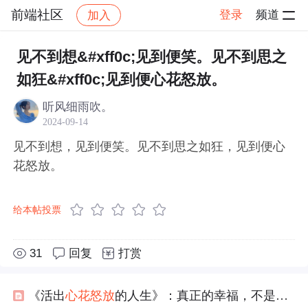
前端社区
登录
频道
加入
帖子详情
社区
前端社区
感慨
见不到想&#xff0c;见到便笑。见不到思之
如狂&#xff0c;见到便心花怒放。
听风细雨吹。
2024-09-14
见不到想，见到便笑。见不到思之如狂，见到便心
花怒放。
给本帖投票
31
回复
打赏
《活出
心花怒放
的人生》：真正的幸福，不是不比较，而是会“比”