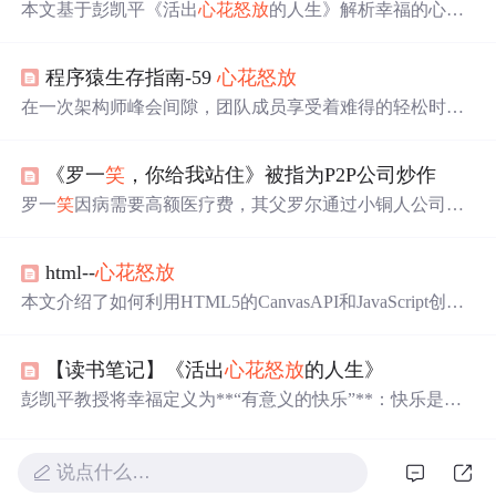
本文基于彭凯平《活出
心花怒放
的人生》解析幸福的心理
机制，探讨反事实思维、社会比较与‘福流’状态对幸福感
的影响，并提出通过调节比较方向和践行‘五施理论’从日
程序猿生存指南-59
心花怒放
常生活中持续获取有意义的快乐。
在一次架构师峰会间隙，团队成员享受着难得的轻松时
刻，谈论着生活琐事，房子、婚姻成为焦点。与此同时，
邓璞韵的乐观态度感染着周围的人，她的积极向上并非表
《罗一
笑
，你给我站住》被指为P2P公司炒作
面功夫，而是源自内心的阳光。在工作之余，一场朋友聚
会带来了欢乐，分享着各自的生活状态，展现了现代都市
罗一
笑
因病需要高额医疗费，其父罗尔通过小铜人公司的
青年的真实面貌。
帮助发起微信捐赠活动，短时间内筹集到超百万元善款。
然而，事件迅速发酵，关于罗尔家庭经济状况的真实性和
html--
心花怒放
医疗费用的实际需求遭到质疑。
本文介绍了如何利用HTML5的CanvasAPI和JavaScript创建
一个动态的心形粒子效果，包括定义粒子类、粒子池以及
粒子的生成、更新和绘制过程。,
【读书笔记】《活出
心花怒放
的人生》
彭凯平教授将幸福定义为**“有意义的快乐”**：快乐是基
础，但必须有意义。看到美食会快乐，但若意识到自己已
经250斤，快乐
便
消失——这正说明幸福不是单纯的感官满
足，而是需要意义的支撑。这一定义也体现了中华民族的
说点什么…
语言智慧：中文将"快乐"与"幸福"分为两个概念，而英文