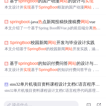
基于
springboot
的国产动漫
网站
的设计与
实现
本文设计并
实现
基于
SpringBoot
框架的国产动漫
网站
，采
用微服务架构
整合
五大核心模块。前端用Vue3+Element Plu
s，后端基于SpringCloud Alibaba，使用Redis、RabbitMQ等
springboot
-java
热
点新闻投稿快搜稿费
网站
vue
技术。测试显示系统性能良好，为国漫文化传播提供技术
支持平台。
本文介绍了一个基于Spring Boot和Vue.js的前后端分离
热
点
新闻投稿系统，涵盖投稿、审核、稿费结算与快搜功能。
系统采用R
ES
Tful API、JWT鉴权、Redis缓存及Elasticsearc
SpringBoot
校园新闻
网站
开发与毕业设计实践
h
实现
高性能检索，结合Vue前端框架提升交互体验，适用
于中小型媒体平台建设。
本文介绍基于
SpringBoot
的校园新闻
网站
开发实践，涵盖
技术架构（
SpringBoot
、MyBatis、Elasticsearch、Redi
s）、数据库设计（RBAC权限模型、新闻/评论/分类等核
基于
springboot
的知识付费问答
网站
的设计与
实现
心表）、核心功能
实现
（富文本发布、Shiro权限控制、XS
S防护）、生产部署（Docker-compose）及性能优化（缓
本文设计并
实现
基于
SpringBoot
的知识付费问答平台，采
存、异步、SQL调优）。项目面向毕业设计场景，强调企
用微服务架构，
整合
五大核心模块。前端用Vue.js+Element
业级规范与高并发支撑能力。
UI，后端基于
SpringBoot
+MyBatis - Plus，使用MySQL、R
stm32单片机项目资料课程设计文档C语言程序代码原理图电路PCB实例五种PWM反馈控制模式研究
edis等。引入智能定价等机制，测试显示系统性能良好，为
知识工作者提供价值变现平台。
stm32单片机项目资料课程设计文档C语言程序代码原理图
电路PCB实例五种PWM反馈控制模式研究
说点什么…