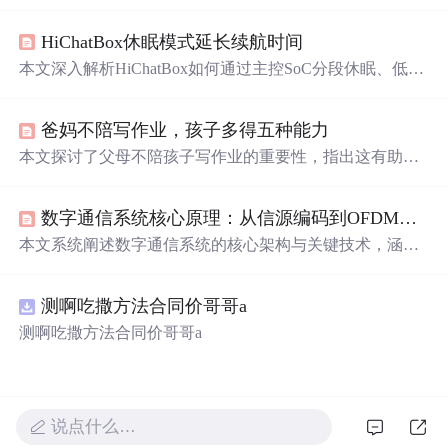
如何提升唤醒可靠性与时间管理效率。重点探讨其在嘈杂/
困倦场景下的动作-反馈一致性、抗干扰物理感应机制、单
HiChatBox休眠模式延长续航时间
功能驱动的行为约束，以及灯光双模式、色彩心理学、多
感官协同唤醒等关键技术要素。强调其作为数字极简主义
本文深入解析HiChatBox如何通过主控SoC分段休眠、低功
工具，在减少决策负担、强化物理存在感、弥补智能设备
耗语音唤醒、Wi-Fi/BLE节电模式及外设精细管理，实现待
可靠性短板方面的信息技术价值。
机功耗降至15μA级，续航从半日提升至一周一充。系统采
爸妈不陪写作业，孩子多得五种能力
用多层次协同机制，在保证快速响应的同时大幅降低能
耗，展现智能设备软硬件协同优化的典范。
本文探讨了父母不陪孩子写作业的重要性，指出这有助于
培养孩子独立完成任务、管理时间、独立思考、解决问题
及建立自信五种关键能力。
数字通信系统核心原理：从信源编码到OFDM与数字基带通信
本文系统阐述数字通信系统的核心架构与关键技术，涵盖
信源编码（如H.264、Opus）、信道编码（LDPC、Turbo
码）、数字调制（QPSK、256QAM）、多址接入（OFDM
测啊吃撒方法合同价哥哥a
A）及抗信道损伤机制。重点解析OFDM抗多径原理、数
字基带传输模型（根升余弦滤波、匹配滤波、同步与判
测啊吃撒方法合同价哥哥a
决），并结合Python仿真验证QPSK基带通信性能与误码率
分析。
说点什么…