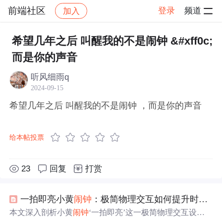
前端社区
登录
频道
加入
帖子详情
社区
前端社区
感慨
希望几年之后 叫醒我的不是闹钟 &#xff0c;
而是你的声音
听风细雨q
2024-09-15
希望几年之后 叫醒我的不是闹钟 ，而是你的声音
给本帖投票
23
回复
打赏
一拍即亮小黄
闹钟
：极简物理交互如何提升时间管理效率
本文深入剖析小黄
闹钟
‘一拍即亮’这一极简物理交互设计