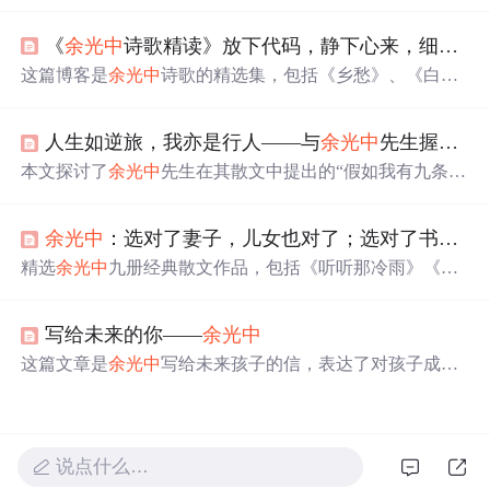
细腻描绘和深深的情感寄托。文章涵盖多个主题，如自然
景观、历史感悟、音乐艺术、人际关系等，体现了作者的
《
余光中
诗歌精读》放下代码，静下心来，细细品读
文学造诣和广阔兴趣。从‘万里长城’的古朴沧桑到‘南半球
的冬天’的遥远想象，再到‘听听那冷雨’的诗意氛围，每一
这篇博客是
余光中
诗歌的精选集，包括《乡愁》、《白
篇都充满了丰富的想象和深刻的情感。文章中还探讨了艺
发》、《夏晨》等作品。诗人以细腻的笔触描绘了对故
术与人生的各种维度，如朋友类型、借钱哲学、幽默理解
乡、亲人和时光流逝的深深眷恋，展现出丰富的情感世
等，展示了
余光中
对生活和文化的独特洞察。
人生如逆旅，我亦是行人——与
余光中
先生握一次手（一）
界。透过文字，读者可以感受到
余光中
对生活、历史和文
化的深刻洞察。
本文探讨了
余光中
先生在其散文中提出的“假如我有九条
命”的概念，每条命代表生活中的一种角色或追求，如现实
生活的应对、家庭责任、友情、阅读、写作、旅行等。文
余光中
：选对了妻子，儿女也对了；选对了书，人生也对了丨好书优选
章通过
余光中
的个人经历，反映了他对于生活、家庭、文
学创作及个人成长的深刻理解。
精选
余光中
九册经典散文作品，包括《听听那冷雨》《逍
遥游》等，感受其独特的文学魅力与深邃情感。这些作品
不仅展现了
余光中
的文学才华，也传递了他对家国情怀的
写给未来的你——
余光中
独特见解。
这篇文章是
余光中
写给未来孩子的信，表达了对孩子成为
一个理想主义者、踏实的人、懂得珍惜感情及不媚俗的期
望。作者强调了理想的重要性，提醒孩子面对困难也要坚
持自我，同时要踏实做人，珍视友情，保持独立思考。
说点什么…