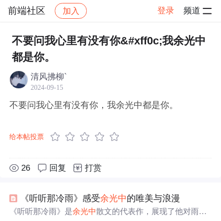
前端社区
登录
频道
加入
帖子详情
社区
前端社区
感慨
不要问我心里有没有你&#xff0c;我余光中
都是你。
清风拂柳`
2024-09-15
不要问我心里有没有你，我余光中都是你。
给本帖投票
26
回复
打赏
《听听那冷雨》感受
余光中
的唯美与浪漫
《听听那冷雨》是
余光中
散文的代表作，展现了他对雨的