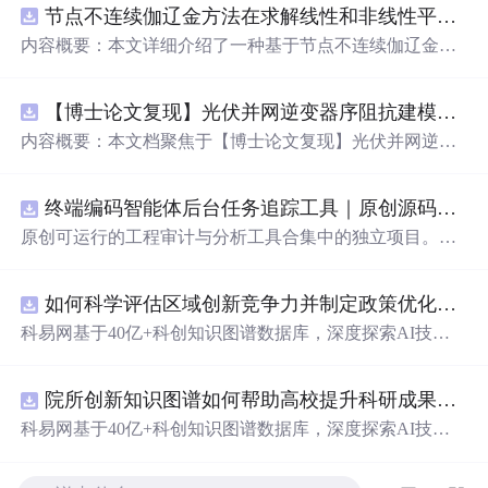
节点不连续伽辽金方法在求解线性和非线性平流方程中的一维实现（Matlab代码实现）
内容概要：本文详细介绍了一种基于节点不连续伽辽金方
法（Discontinuous Galerkin Method）在求解线性和非线性
平流方程中的一维数值实现方案，并提供了完整的MATLA
【博士论文复现】光伏并网逆变器序阻抗建模、扫频辨识与弱电网交互稳定性分析【阻抗建模、验证扫频法】（Matlab代码、Simulink仿真实现）
B代码实现。该方法在处理偏微分方程特别是具有间断解
或高梯度特征的问题时展现出优异的稳定性和精度。文中
内容概要：本文档聚焦于【博士论文复现】光伏并网逆变
系统阐述了算法的核心原理、空间离散化策略、时间推进
器序阻抗建模、扫频辨识与弱电网交互稳定性分析，提供
机制以及边界条件的处理方式，通过具体编程实例展示如
了完整的Matlab代码与Simulink仿真实现方案。内容涵盖基
何在MATLAB环境中实现该数值方法，并辅以典型算例验
终端编码智能体后台任务追踪工具｜原创源码+测试+离线报告
于谐波线性化的并网VSG逆变器正负序阻抗建模、锁相环
证其有效性和可靠性。此外，文章还强调科研工作中“借
与电流环的小信号建模、扫频法辨识系统阻抗、奈奎斯特
原创可运行的工程审计与分析工具合集中的独立项目。每
力”与创新思维的重要性，鼓励研究者在夯实理论基础的同
稳定性判据的应用，以及在弱电网条件下逆变器与电网交
个压缩包包含完整 Node.js、HTML、CSS、JavaScript 源
时勇于探索新思路。; 适合人群：具备偏微分方程数值解法
互稳定性的仿真验证全过程。通过理论推导与仿真实践相
码，内置合成示例、3 项自动化验收、离线 HTML/JSON/S
基础知识、熟悉MATLAB编程，从事计算数学、流体力
结合，帮助读者掌握新能源并网系统稳定性分析的核心技
如何科学评估区域创新竞争力并制定政策优化策略？.docx
VG 报告、1080×720 运行效果图、README、运行说明、
学、物理建模及相关领域的研究生、科研人员及工程技术
术与工程实现方法。; 适合人群：具备电力电子、自动控制
MIT License 与原创授权声明。零第三方运行依赖，不包含
科易网基于40亿+科创知识图谱数据库，深度探索AI技术
开发者。; 使用场景及目标：① 学习并掌握节点不连续伽
理论基础，熟悉Matlab/Simulink环境，从事新能源发电、并
榜单产品源码、官方素材、论文、账号数据或未授权内
在技术转移、成果转化、技术经纪、知识产权、产业创
辽金方法的基本理论与实现流程；② 利用所提供的MATL
网控制或电力系统稳定性研究的研究生、科研人员及工程
容。适合 AI 工程、前端、运维和质量团队用于本地预检、
新、科技招商等垂直领域的多样化应用场景，研究科技创
AB代码开展线性和非线性平流方程的数值模拟实验；③
师。; 使用场景及目标：① 复现博士论文中关于光伏并网
教学演示与二次开发。运行方法：Node.js 18+ 下执行 npm
院所创新知识图谱如何帮助高校提升科研成果转化效率？.docx
新领域的AI+数智化解决方案，推动科技创新与产业创新
将该方法作为基础算法应用于高分辨率数值模拟、守恒律
逆变器阻抗建模与稳定性分析的关键实验；② 学习并掌握
test 与 npm run report，或启动静态服务器打开 index.html。
智能化发展。
科易网基于40亿+科创知识图谱数据库，深度探索AI技术
方程求解等科研项目中的扩展与改进； 阅读建议：建议读
扫频法（Frequency Scan）在实际系统中的应用技巧；③
在技术转移、成果转化、技术经纪、知识产权、产业创
者结合经典数值分析教材深入理解DG方法的数学背景，逐
利用提供的模型进行弱电网下并网系统稳定性的仿真研究
新、科技招商等垂直领域的多样化应用场景，研究科技创
段调试并运行所附MATLAB代码，通过调整初始条件、网
与故障机理分析；④ 作为相关课题研究或毕业设计的技术