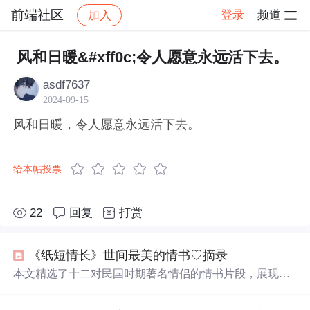
前端社区
登录
频道
加入
帖子详情
社区
前端社区
感慨
风和日暖&#xff0c;令人愿意永远活下去。
asdf7637
2024-09-15
风和日暖，令人愿意永远活下去。
给本帖投票
22
回复
打赏
《纸短情长》世间最美的情书♡摘录
本文精选了十二对民国时期著名情侣的情书片段，展现了
那个时代特有的浪漫情怀与纯真情感。从朱生豪与宋清如
的深情对话到徐志摩与陆小曼的爱情誓言，每一封信都承