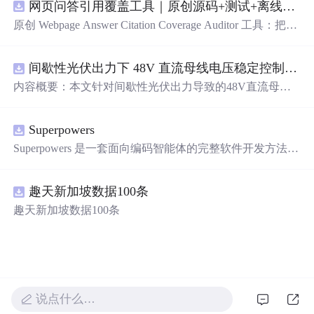
网页问答引用覆盖工具｜原创源码+测试+离线报告
载着深刻的情感与时代的印记。
原创 Webpage Answer Citation Coverage Auditor 工具：把网
页摘要中的事实性陈述与页面段落、发布时间和引用链接
对齐，统计未被证据覆盖的结论；本地网页、JSON/HTM
间歇性光伏出力下 48V 直流母线电压稳定控制及储能双向充放电闭环调控体系研究（Simulink仿真实现）
L/SVG报告、测试与示例。压缩包包含完整源码、3项自动
化测试、可复现示例、HTML/JSON/SVG离线报告、1080×
内容概要：本文针对间歇性光伏出力导致的48V直流母线
720运行效果图、README、运行说明、MIT License及原
电压波动问题，研究并构建了一套储能系统双向充放电闭
创授权声明。适合开发者进行工程预检、质量审查和交付
环调控体系，旨在实现离网型直流微网的功率动态平衡与
复核；Node.js 18+可直接运行，零第三方运行依赖。
Superpowers
电压稳定控制。通过Simulink搭建包含光伏阵列、Boost DC
-DC变换器、负载、双向DC-DC变换器及锂离子电池的完
Superpowers 是一套面向编码智能体的完整软件开发方法，
整直流微网系统模型，重点解决光伏发电波动引起的功率
它构建于一系列可组合技能及确保智能体能正确运用这些
供需失衡难题。采用最大功率点跟踪（MPPT）技术提升
技能的初始指令之上。
光伏能量捕获效率，并结合储能系统的双向调节能力，实
趣天新加坡数据100条
施削峰填谷策略，实现能量的时空转移与动态补偿。研究
趣天新加坡数据100条
涵盖系统建模、控制策略设计、仿真验证全流程，确保在
光照变化、负载突变等复杂工况下母线电压的稳定性，提
升微网系统的电能质量和运行可靠性。; 适合人群：具备电
力电子、自动控制或新能源系统等相关专业知识背景，从
事微电网、分布式能源、储能控制等领域研究的研究生、
科研人员及工程技术人员。; 使用场景及目标：①用于离网
说点什么…
光伏直流微网系统的仿真建模与稳定性分析；②掌握MPP