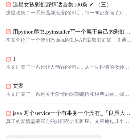
追星女孩彩虹屁情话合集100条 ✔︎ （三）
这里收集了一系列温馨浪漫的情话，每一句都充满了对爱
的细腻描绘，从月光到星光，从微
笑
到眼神，每一刻的感
动都被精心记录下来。
用python爬虫,pyinstaller写一个属于自己的彩虹屁生成器！（链接在文末自取）
本文介绍了一个使用Python爬虫从API获取彩虹屁，并通过
tkinter模块创建GUI的彩虹屁生成器。该程序经pyinstaller打
包后，可在无Python环境下运行。
T
本文汇集了一系列让人动容的情话，从一见钟情的微妙到
日久生情的沉淀，每一句话都承载着深深的情感。这里有
对爱情细腻的描绘，也有对爱人深情的告白，每一段文字
文案
都能触动人心。
本文汇集了一系列关于爱情的深刻感悟和经典语录，探讨
了爱情中的坚持与放手、勇敢与胆怯，以及如何面对感情
中的种种挑战。
java 两个service一个有事务一个没有_「良辰大叔」一个男人心里有没有你，就看这两个字...
真正的爱情需要双方的共同努力和回应。文章通过几个维
度探讨了在感情世界里主动联系的重要性，并强调了相互
之间的关注和支持对于维持长久关系的意义。