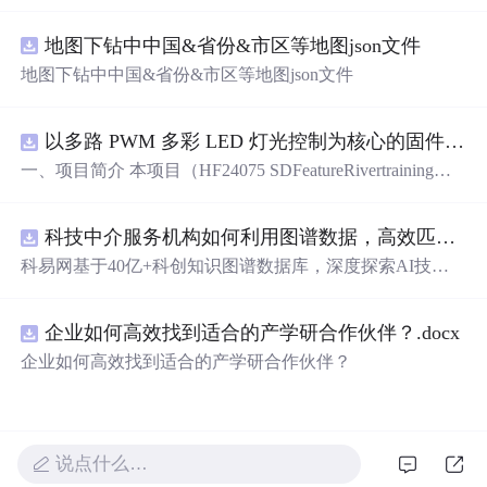
地图下钻中中国&省份&市区等地图json文件
地图下钻中中国&省份&市区等地图json文件
以多路 PWM 多彩 LED 灯光控制为核心的固件方案，基于 PADAUK PMS 系列单片机
一、项目简介 本项目（HF24075 SDFeatureRivertraining）
是一套以多路 PWM 多彩 LED 灯光控制为核心的固件方
案，基于 PADAUK PMS 系列单片机。方案对蓝、青、粉
科技中介服务机构如何利用图谱数据，高效匹配供需双方并提升合作成功率？.docx
等多色 LED 进行独立 PWM 调光，实现呼吸、渐变、流水
等细腻灯光效果，并支持按键切换与传感器交互。其 PW
科易网基于40亿+科创知识图谱数据库，深度探索AI技术
M 调光结构清晰，是学习单片机 PWM、色彩混合与灯光
在技术转移、成果转化、技术经纪、知识产权、产业创
算法的理想范例。 核心应用场景： 1. 氛围灯 / 流水灯产品
新、科技招商等垂直领域的多样化应用场景，研究科技创
开发 2. PWM 调光与色彩混合学习 3. 电子类课程设计 / 毕
企业如何高效找到适合的产学研合作伙伴？.docx
新领域的AI+数智化解决方案，推动科技创新与产业创新
业设计 4. 灯光艺术与 DIY 项目 适配使用场景：学习练
智能化发展。
企业如何高效找到适合的产学研合作伙伴？
手、毕业设计、课程设计、创业售卖、实操实训，突出实
用性与可落地性。 二、硬件核心配置 · 主控芯片：PADAU
K（应广科技）PMS 系列 8 位 OTP 单片机 · 外接外设： -
多色 LED 灯组（蓝 / 青 / 粉等多路独立 PWM） - 轻触按键
说点什么…
（模式切换） - 传感器（交互触发） · 操控设备： - 机身实