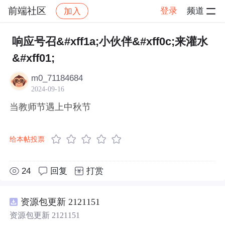
前端社区
登录
频道
加入
帖子详情
社区
前端社区
感慨
响应号召&#xff1a;小伙伴&#xff0c;来灌水
&#xff01;
m0_71184684
2024-09-16
当教师节遇上中秋节
给本帖投票
24
回复
打赏
资源包更新 2121151
资源包更新 2121151