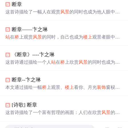
断章
这首诗描绘了一幅人在观赏
风景
的同时也成为他人眼中
风
景
的一部分的画面。诗人通过你
站
在
桥
上看
风景
，看
风景
的人在
楼上
看你这样的诗句表达了人与景之间的相互关
断章——卞之琳
联。进一步地，
明月
装饰
了你的
窗子
，你
装饰
了别人的
梦
这两句话则展现了生活中不经意的美好及其对他人潜移默
站
在
桥
上观赏
风景
的同时，自己也成为
楼上
观景者眼中的
化的影响。
景色；
明月
装饰
了彼此的窗棂，每个人亦成为了他人
梦
境
的一部分。
《断章》----卞之琳
这首诗通过描绘一个人
站
在
桥
上欣赏
风景
的同时也成为
楼
上
观赏者的
风景
，进而表达了每个人既是
风景
的一部分也
是他人
梦
境的
装饰
这一哲理。诗中借由
明月
、
窗子
等意
断章--卞之琳
象，营造了一种彼此相依、互为存在的意境。
本文通过描绘一幅
桥
上观景、
楼上
看你、月光
装饰
窗棂与
梦
的美丽画面，探讨了人与自然、人与
梦
想之间的相互映
衬与
装饰
作用。诗中寓言寓意深远，引发读者对生命意义
[诗歌] 断章
与内心世界的思考。
这首诗描绘了一个富有哲理的画面：人们在欣赏
风景
的同
时也成为他人眼中的
风景
。诗人通过
明月
、
窗子
和
梦
等意
象表达了人与人之间相互关联的主题。