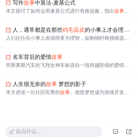
写作
故事
中算法-麦基公式
本文探讨了如何运用麦基公式进行有效说服，指出
故事
是
人类最基本的思考模式，源于对抗不确定性带来的恐惧。
麦基理论认为好
故事
的核心是冲突颠覆生活，通过分析冲
人，通常都是在那些
鸡毛蒜皮
的小事上才会理智(摘)
突和生活的含义，阐述了
故事
的三个阶段：生活遭遇变
量、意外打断努力和情感满足。
人们往往在小事上表现得更为理智，如购物时精挑细选；
而在重大决定面前，比如选择居住城市或恋爱对象时，则
可能更加冲动。本文通过一个个人
故事
探讨了这种行为模
名车背后的爱情
故事
式。
劳斯莱斯汽车的飞翔女神车标源自一段跨越阶级的爱情。
埃莉诺·桑顿与约翰·蒙塔古的爱情
故事
，充满误解与悲
剧，最终以桑顿为原型的飞翔女神成为汽车史上最著名的
人生很无奈的
故事
梦想的影子
标志。
本文讲述一位社区民警的
故事
。他曾梦想成为游戏开发
者，痴迷电子游戏且学过编程，还尝试开发游戏。但因现
实压力，他选择警察职业。工作后，日常忙碌，虽多次想
重拾梦想，却因时间精力不足而放弃，最终只能让梦想成
为记忆中的影子。
说点什么…