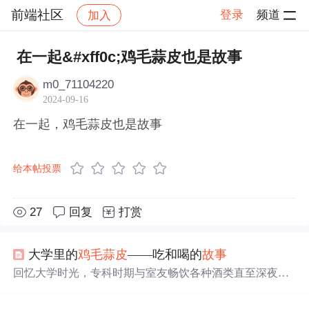
前端社区
登录
频道
加入
帖子详情
社区
前端社区
感慨
在一起&#xff0c;鸡毛蒜皮也是故事
m0_71104220
2024-09-16
在一起，鸡毛蒜皮也是故事
给本帖投票
27
回复
打赏
大学里的
鸡毛蒜皮
——吃和喝的
故事
回忆大学时光，专科时期与室友畅饮各种酒类直至深夜，
本科时期与同学自制烧烤大餐，这些简单却珍贵的记忆成
为青春中最美好的片段。