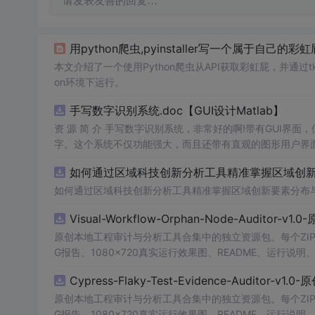
请发表友善的回复…
用python爬虫,pyinstaller写一个属于自
本文介绍了一个使用Python爬虫从API获取彩虹屁，并通过tkin
on环境下运行。
手写数字识别系统.doc【GUI设计Matlab】
资 源 简 介 手写数字识别系统，非常好的啊!带有GUI界面
字。这个系统不仅功能强大，而且还带有直观的图形用户界面
的识别结果。这个系统可以在各种场景中使用，无论是学校
如何通过区域科技创新分析工具精准掌握区域创新要
便和实用的工具，你一定会喜欢它的！
如何通过区域科技创新分析工具精准掌握区域创新要素分布
Visual-Workflow-Orphan-Node-Auditor-v1
原创本地工程审计与分析工具合集中的独立资源包。每个ZIP
G报告、1080×720真实运行效果图、README、运行说明、功
m test验证算法，执行npm run report生成报
Cypress-Flaky-Test-Evidence-Auditor-v1
源码、Logo、官方截图、论文、生产日志或其他受限素材
原创本地工程审计与分析工具合集中的独立资源包。每个ZIP
G报告、1080×720真实运行效果图、README、运行说明、功