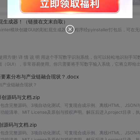
发表回
己的彩虹屁生成器！（链接在文末自取）
ter模块创建GUI的彩虹屁生成器。该程序经pyinstaller打包后，可在无P
，使用方便! 详 情 说 明 用这个手写数字识别系统，你可以轻松地识别手写
（GUI），非常容易使用。你只需要将手写数字输入系统，它将立即给
、工作还是日常生活，都能为你提供快速和准确的识别服务。它是一个非
素分布与产业链融合现状？.docx
与产业链融合现状？
.0-原创源码与文档.zip
包含完整源码、3项自动化测试、可复现合成示例、离线HTML、JSON与
能清单、MIT License及原创与授权声明。解压后进入project目录，执
告，也可通过本地静态服务器打开网页。运行时零第三方依赖，不包含热点产品或开源
.0-原创源码与文档.zip
。适合前端开发、AI应用工程、测试审计和课程实践。
包含完整源码、3项自动化测试、可复现合成示例、离线HTML、JSON与
能清单、MIT License及原创与授权声明。解压后进入project目录，执