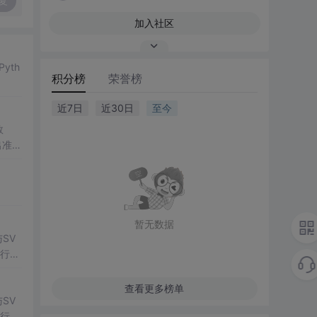
复
加入社区
yth
积分榜
荣誉榜
近7日
近30日
至今
数
出准确
常方
暂无数据
SV
行np
项目
查看更多榜单
SV
行np