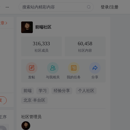
...
录
登录/注册
文章
前端社区
316,333
60,458
社区成员
社区内容
发帖
与我相关
我的任务
分享
前端
学习
经验分享
个人社区
复
北京·丰台区
社区管理员
正序