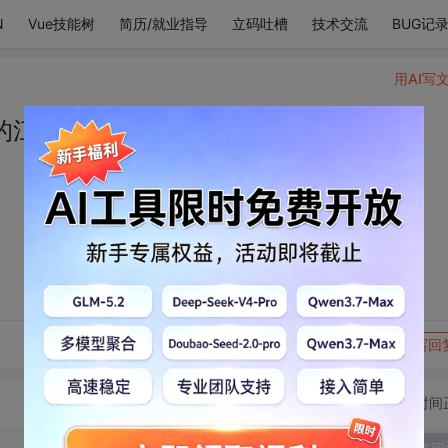
N
Vue技能树
简历/就业指导
立码吐槽
技术交流
BUG记
用AI写
的江河湖泊。
转发到动态
举报
写回
切换为时间