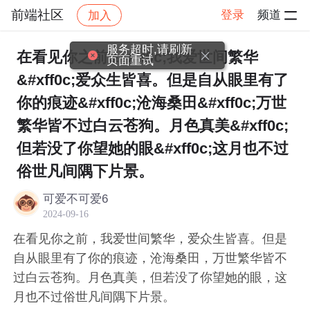
前端社区
登录
频道
加入
帖子详情
社区
前端社区
感慨
服务超时,请刷新
在看见你之前&#xff0c;我爱世间繁华
页面重试
&#xff0c;爱众生皆喜。但是自从眼里有了
你的痕迹&#xff0c;沧海桑田&#xff0c;万世
繁华皆不过白云苍狗。月色真美&#xff0c;
但若没了你望她的眼&#xff0c;这月也不过
俗世凡间隅下片景。
可爱不可爱6
2024-09-16
在看见你之前，我爱世间繁华，爱众生皆喜。但是
自从眼里有了你的痕迹，沧海桑田，万世繁华皆不
过白云苍狗。月色真美，但若没了你望她的眼，这
月也不过俗世凡间隅下片景。