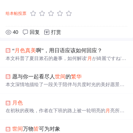
给本帖投票
40
回复
打赏
“
月
色
真美
啊”，用日语应该如何回应？
本文科普了夏目漱石的趣事，如何解读'
月
が綺麗ですね'的
表白，并分享了日本人的回应策略。了解这句经典表达，
增进对日本文化中含蓄情感的理解。
愿与你一起看尽人
世间
的
繁华
本文深情地描绘了一段关于陪伴与共度时光的美好愿景。
作者通过细腻的文字表达了与
爱
人共同经历
世间
繁华
的愿
望，从携手旅行到日常生活的点滴，再到彼此心灵深处的
月
色
沟通与理解，展现了
爱
情中最珍贵的部分。
在初秋的夜晚，作者在下班的路上被一轮明亮的
月
亮所吸
引，温柔细腻的夜空让人感受到一种宁静和美的奥秘。
月
色
如雪，思绪仿佛进入黑洞，深入追寻美的真谛。
世间
万物
皆
可为对象