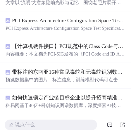
文章以‘流明’为意象隐喻光影与记忆，围绕老照片展开对
时间流逝的哲思，重点叙述父母老去、师生关系、朋友陪
伴三类人际关系在岁月中的变迁。文中强调摄影作为记录
PCI Express Architecture Configuration Space Test Specification Revision 5.0, Version 1.0 (CB).pdf
手段对保存家庭记忆（如全家福）的重要价值，并探讨时
间对容颜、关系与成长的塑造作用。信息技术层面聚焦图
PCI Express Architecture Configuration Space Test Specificatio
像留存、数字记忆载体及视觉叙事。
n Revision 5.0, Version 1.0 (CB).pdf
【计算机硬件接口】PCI规范中的Class Code与Capability ID分配：设备功能分类及扩展能力标识系统设计
内容概要：本文档为PCI-SIG发布的《PCI Code and ID Assi
gnment Specification》版本1.4，发布于2013年8月，主要定
义了PCI设备的类代码（Class Codes）、能力标识（Capabil
带标注的东南亚16种常见毒蛇和无毒蛇识别数据集， 识别率73.4%，7593张图，支持yolo
ity IDs）以
预览数据集中的图片，标注信息，训练模型代码可点击查
看我的博客链接：https://blog.csdn.net/pbymw8iwm/article/det
ails/163563763 数据集使用方法和模型训练相关技术问题可
如何快速锁定产业链目标企业以提升招商精准度？.docx
免费咨询，主页获取作者联系方式
科易网基于40亿+科创知识图谱数据库，深度探索AI技术
在技术转移、成果转化、技术经纪、知识产权、产业创
新、科技招商等垂直领域的多样化应用场景，研究科技创
新领域的AI+数智化解决方案，推动科技创新与产业创新
说点什么…
智能化发展。