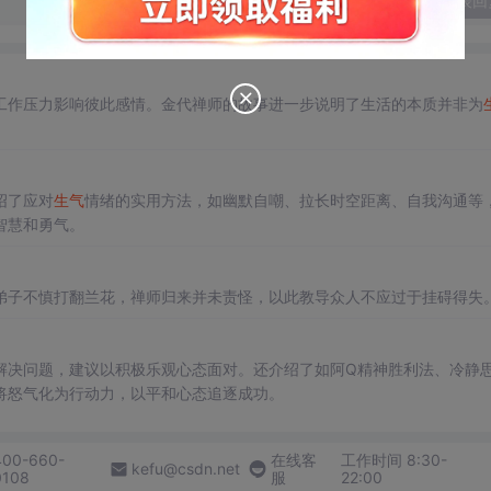
发表回
工作压力影响彼此感情。金代禅师的故事进一步说明了生活的本质并非为
绍了应对
生气
情绪的实用方法，如幽默自嘲、拉长时空距离、自我沟通等
智慧和勇气。
弟子不慎打翻兰花，禅师归来并未责怪，以此教导众人不应过于挂碍得失
解决问题，建议以积极乐观心态面对。还介绍了如阿Q精神胜利法、冷静
将怒气化为行动力，以平和心态追逐成功。
400-660-
在线客
工作时间 8:30-
kefu@csdn.net
0108
服
22:00