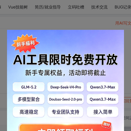
N
Vue技能树
简历/就业指导
立码吐槽
技术交流
BUG记
用AI写
转发到动态
举报
写回
切换为时间