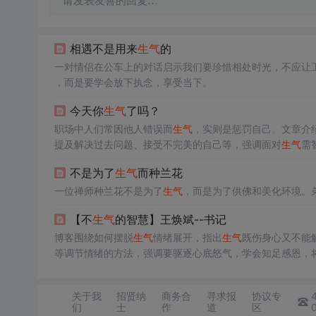
请发表友善的回复…
相遇不是用来
生气
的
一对情侣在公车上的对话启示我们要珍惜相处时光，不应让
，而是要学会放下执念，享受当下。
今天你
生气
了吗？
职场中人们常因他人错误而
生气
，实则是惩罚自己。文章介
提及解决过去问题、接受不完美的自己等，强调面对
生气
需
不是为了
生气
而种兰花
一位禅师种兰花不是为了
生气
，而是为了供佛和美化环境。
【不
生气
的智慧】王焕斌--书记
博客围绕如何摆脱
生气
情绪展开，指出
生气
既伤身心又不能
等调节情绪的方法，强调要驱逐心底怒气，学会知足感恩，
关于我
招贤纳
商务合
寻求报
协议专
们
士
作
道
区