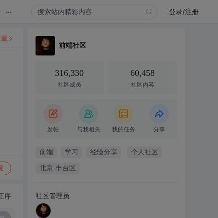
...
录
登录/注册
文章
前端社区
316,330
60,458
社区成员
社区内容
发帖
与我相关
我的任务
分享
前端
学习
经验分享
个人社区
复
北京·丰台区
社区管理员
正序