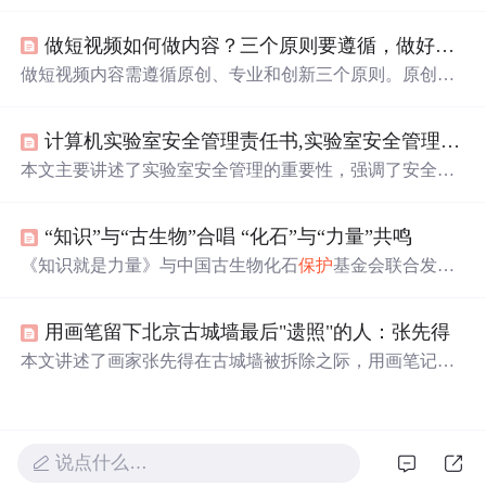
都应保持初心和热情，积极面对挑战，成为更好的自己。
强调了个人成长、自我价值实现及相互支持的重要性。
做短视频如何做内容？三个原则要遵循，做好内容才能长久
做短视频内容需遵循原创、专业和创新三个原则。原创是
基础，能获得平台和观众的认可；专业意味着选择自己擅
长和
热爱
的领域，保证内容质量；创新则是在同质化中脱
计算机实验室安全管理责任书,实验室安全管理责任书
颖而出，如尝试不同的展现形式。遵循这些原则，有望制
作出受欢迎的短视频。
本文主要讲述了实验室安全管理的重要性，强调了安全教
育、设备操作规程、危险化学品管理等方面的责任。同
时，文章还表达了对童年纯真时光和青春
岁月
的怀念，以
“知识”与“古生物”合唱 “化石”与“力量”共鸣
及在面对生活挑战时保持勇气和坚韧的重要性。作者分享
了对责任、挫折、成长的深刻体会，提倡在困难面前保持
《知识就是力量》与中国古生物化石
保护
基金会联合发起
乐观和坚强的态度。
的公益项目，旨在为乡村学校带去古生物科普阅读活动，
通过丰富的地球科学素养课程和科普资源，激发青少年对
用画笔留下北京古城墙最后"遗照"的人：张先得
科学的
热爱
，提升他们的科学素养。该项目已获得慈善募
捐备案，旨在服务化石产地的乡村师生，帮助他们了解生
本文讲述了画家张先得在古城墙被拆除之际，用画笔记录
命的演变历程，播撒科学的种子。
下北京古城墙的最后身影的故事。他的画作不仅成为了珍
贵的历史资料，也引发了人们对文化遗产
保护
的深思。
说点什么…