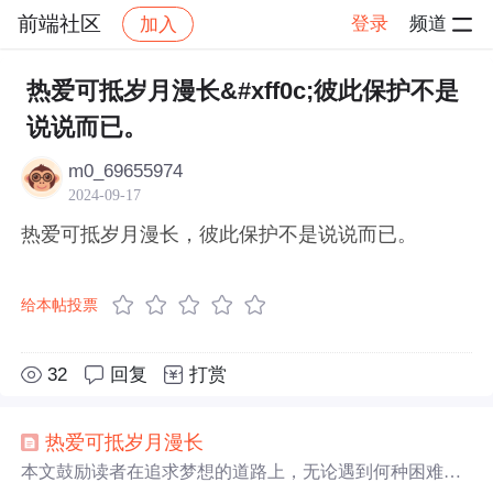
前端社区
登录
频道
加入
帖子详情
社区
前端社区
感慨
热爱可抵岁月漫长&#xff0c;彼此保护不是
说说而已。
m0_69655974
2024-09-17
热爱可抵岁月漫长，彼此保护不是说说而已。
给本帖投票
32
回复
打赏
热爱
可抵
岁月
漫长
本文鼓励读者在追求梦想的道路上，无论遇到何种困难，